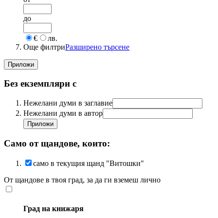
до
€
лв.
Още филтри
Разширено търсене
Без екземпляри с
Нежелани думи в заглавие
Нежелани думи в автор
Само от щандове, които:
само в текущия щанд "Витошки"
От щандове в твоя град, за да ги вземеш лично
Град на книжаря