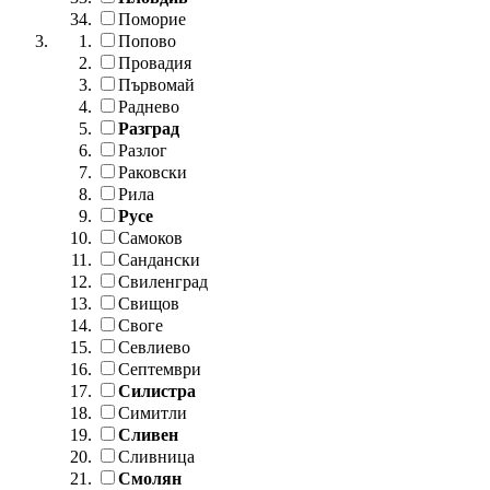
Поморие
Попово
Провадия
Първомай
Раднево
Разград
Разлог
Раковски
Рила
Русе
Самоков
Сандански
Свиленград
Свищов
Своге
Севлиево
Септември
Силистра
Симитли
Сливен
Сливница
Смолян