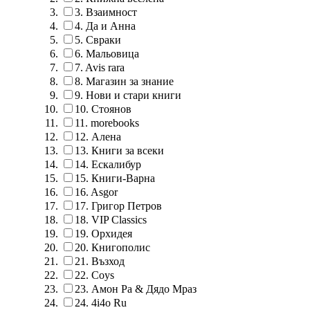
3.
Взаимност
4.
Да и Анна
5.
Свраки
6.
Мальовица
7.
Avis rara
8.
Магазин за знание
9.
Нови и стари книги
10.
Стоянов
11.
morebooks
12.
Алена
13.
Книги за всеки
14.
Ескалибур
15.
Книги-Варна
16.
Asgor
17.
Григор Петров
18.
VIP Classics
19.
Орхидея
20.
Книгополис
21.
Възход
22.
Coys
23.
Амон Ра & Дядо Мраз
24.
4i4o Ru