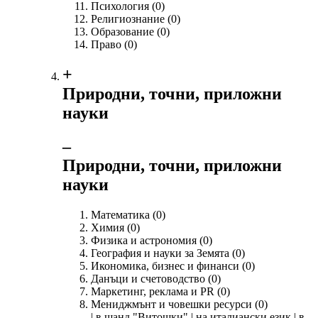
Психология
(0)
Религиознание
(0)
Образование
(0)
Право
(0)
+
Природни, точни, приложни
науки
‒
Природни, точни, приложни
науки
Математика
(0)
Химия
(0)
Физика и астрономия
(0)
География и науки за Земята
(0)
Икономика, бизнес и финанси
(0)
Данъци и счетоводство
(0)
Маркетинг, реклама и PR
(0)
Мениджмънт и човешки ресурси
(0)
| в щанд "Витошки" | на италиански език | в