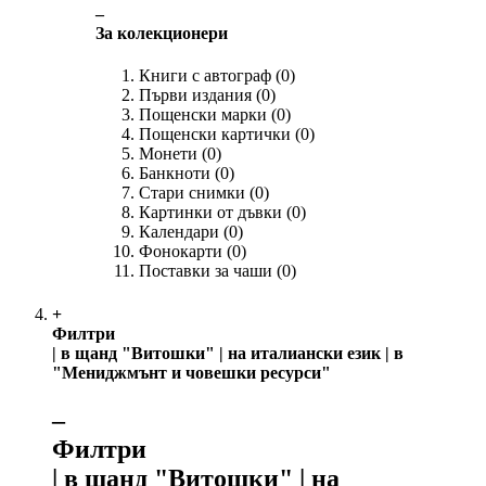
‒
За колекционери
Книги с автограф
(0)
Първи издания
(0)
Пощенски марки
(0)
Пощенски картички
(0)
Монети
(0)
Банкноти
(0)
Стари снимки
(0)
Картинки от дъвки
(0)
Календари
(0)
Фонокарти
(0)
Поставки за чаши
(0)
+
Филтри
| в щанд "Витошки" | на италиански език | в
"Мениджмънт и човешки ресурси"
‒
Филтри
| в щанд "Витошки" | на