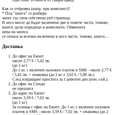
Как се отброява (напр. при комплект)?
* Под "книга" се разбира
запис със своя собствена уеб страница.
В него могат да бъдат включени две и повече части, томове,
книги, цели поредици и комплекти. Обявената
цена на записа
се отнася за всички включени в него части, томове, книги...
Доставка
До офис на Еконт
около 2,77 € / 5,42 лв.
(до 1 кг)
До 1 кг, с включен наложен платеж и SMS - около 2,77 €
/ 5,42 лв. + опаковка (до 2 кг е 3,02 € / 5,90 лв.)
След изпращане пристига за 1 работен ден (пон.-съб.).
До офис на Спиди
не предлага
До адрес по Еконт
около 3,59 € / 7,02 лв.
(до 1 кг)
За селища с офис на Еконт: До 1 кг, с включен наложен
платеж и SMS - около 3,59 € / 7,02 лв. + опаковка (до 2