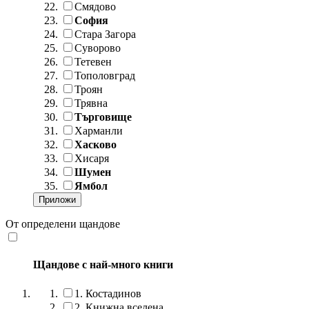
Смядово
София
Стара Загора
Суворово
Тетевен
Тополовград
Троян
Трявна
Търговище
Харманли
Хасково
Хисаря
Шумен
Ямбол
От определени щандове
Щандове с най-много книги
1.
Костадинов
2.
Книжна вселена