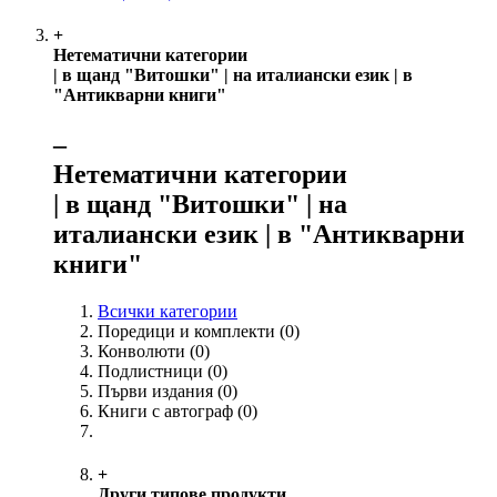
+
Нетематични категории
| в щанд "Витошки" | на италиански език | в
"Антикварни книги"
‒
Нетематични категории
| в щанд "Витошки" | на
италиански език | в "Антикварни
книги"
Всички категории
Поредици и комплекти
(0)
Конволюти
(0)
Подлистници
(0)
Първи издания
(0)
Книги с автограф
(0)
+
Други типове продукти