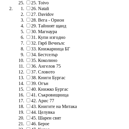
25.
Toivo
26.
Natali
27.
Davidov
28.
Вега - Орион
29.
Тайният щанд
30.
Магнаура
31.
Купи изгодно
32.
Гярб Вечнълс
33.
Книжарница БГ
34.
Бестселър
35.
Коколино
36.
Ангелов 75
37.
Словото
38.
Книги Бургас
39.
Огън
40.
Книжко Бургас
41.
Съкровищница
42.
Арис 77
43.
Книгите на Митака
44.
Целувка
45.
Шарен свят
46.
Берое