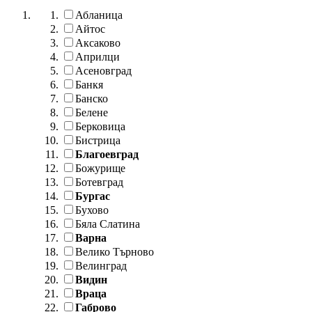
Абланица
Айтос
Аксаково
Априлци
Асеновград
Банкя
Банско
Белене
Берковица
Бистрица
Благоевград
Божурище
Ботевград
Бургас
Бухово
Бяла Слатина
Варна
Велико Търново
Велинград
Видин
Враца
Габрово