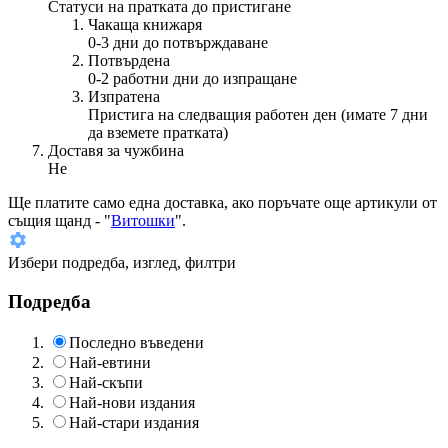
Статуси на пратката до пристигане
Чакаща книжаря
0-3 дни до потвърждаване
Потвърдена
0-2 работни дни до изпращане
Изпратена
Пристига на следващия работен ден (имате 7 дни
да вземете пратката)
Доставя за чужбина
Не
Ще платите
само една доставка
, ако поръчате още артикули от
същия щанд - "
Витошки
".
Избери подредба, изглед, филтри
Подредба
Последно въведени
Най-евтини
Най-скъпи
Най-нови издания
Най-стари издания