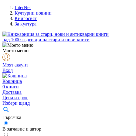
LiterNet
Културни новини
Книгосвят
За култура
над
1000
търговци на стари и нови книги
Моето меню
Моят акаунт
Вход
Кошница
0
книги
Доставка
Цена и срок
Избери щанд
Търсачка
В заглавие и автор