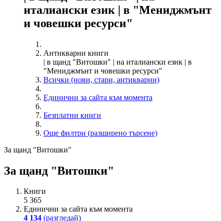
италиански език | в "Мениджмънт
и човешки ресурси"
Антикварни книги
| в щанд "Витошки" | на италиански език | в
"Мениджмънт и човешки ресурси"
Всички (нови, стари, антикварни)
Единични за сайта към момента
Безплатни книги
Още филтри (разширено търсене)
За щанд "Витошки"
За щанд "Витошки"
Книги
5 365
Единични за сайта към момента
4 134
(разгледай)