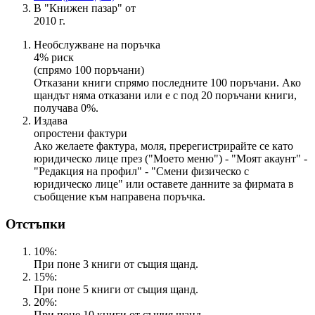
В "Книжен пазар" от
2010 г.
Необслужване на поръчка
4% риск
(спрямо 100 поръчани)
Отказани книги спрямо последните 100 поръчани. Ако
щандът няма отказани или е с под 20 поръчани книги,
получава 0%.
Издава
опростени фактури
Ако желаете фактура, моля, пререгистрирайте се като
юридическо лице през ("Моето меню") - "Моят акаунт" -
"Редакция на профил" - "Смени физическо с
юридическо лице" или оставете данните за фирмата в
съобщение към направена поръчка.
Отстъпки
10%:
При поне 3 книги от същия щанд.
15%:
При поне 5 книги от същия щанд.
20%:
При поне 10 книги от същия щанд.