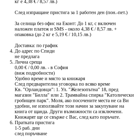
кг е 4,38 € / 8,57 лв.)
След изпращане пристига за 1 работен ден (пон.-пет.)
За селища без офис на Еконт: До 1 кг, с включен
наложен платеж и SMS - около 4,38 € / 8,57 лв. +
опаковка (до 2 кг е 5,19 € / 10,15 лв.)
Доставка: по график
До адрес по Спиди
не предлага
Лична среща
0,00 € / 0,00 лв. - в София
(виж подробности)
Удобно време и място за книжаря
След предварителна уговорка по всяко време
Кв. "Орландовци": 1. Ул. "Железопътна" 18, пред
магазин "Билла" или 2. Трамвайна спирка "Католически
гробищен парк". Моля, ако посочените места не са Ви
удобни, не използвайте този начин за закупуване на
книга от щанда. Други възможности са изключени.
Книжарят ще се свърже с Вас, след като поръчате.
Пратката пристига
1-5 раб. дни
след поръчване