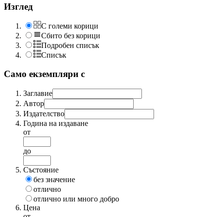
Изглед
С големи корици
Сбито без корици
Подробен списък
Списък
Само екземпляри с
Заглавие
Автор
Издателство
Година на издаване
от
до
Състояние
без значение
отлично
отлично или много добро
Цена
от