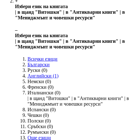
+
Избери език на книгата
| в щанд "Витошки" | в "Антикварни книги" | в
"Мениджмънт и човешки ресурси"
‒
Избери език на книгата
| в щанд "Витошки" | в "Антикварни книги" | в
"Мениджмънт и човешки ресурси"
Всички езици
Български
Руски
(0)
Английски
(1)
Немски
(0)
Френски
(0)
Италиански
(0)
| в щанд "Витошки" | в "Антикварни книги" | в
"Мениджмънт и човешки ресурси"
Испански
(0)
Чешки
(0)
Полски
(0)
Сръбски
(0)
Румънски
(0)
Още езици