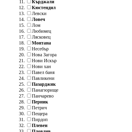
Кърджали
Кюстендил
Левски
Ловеч
Лом
Любимец
Лясковец
Монтана
Несебър
Нова Загора
Нови Искър
Нови хан
Павел баня
Павликени
Пазарджик
Панагюрище
Панчарево
Перник
Петрич
Пещера
Пирдоп
Плевен
Пловдив