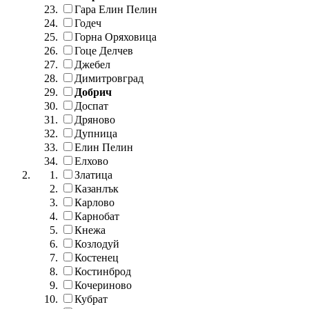
Гара Елин Пелин
Годеч
Горна Оряховица
Гоце Делчев
Джебел
Димитровград
Добрич
Доспат
Дряново
Дупница
Елин Пелин
Елхово
Златица
Казанлък
Карлово
Карнобат
Кнежа
Козлодуй
Костенец
Костинброд
Кочериново
Кубрат