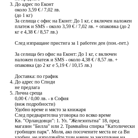
До адрес по Еконт
около 3,59 € / 7,02 лв.
(до 1 кг)
За селища с офис на Еконт: До 1 кг, с включен наложен
платеж и SMS - около 3,59 € / 7,02 лв. + опаковка (до 2
кг е 4,38 € / 8,57 лв.)
След изпращане пристига за 1 работен ден (пон.-пет.)
За селища без офис на Еконт: До 1 кг, с включен
наложен платеж и SMS - около 4,38 € / 8,57 лв. +
опаковка (до 2 кг е 5,19 € / 10,15 лв.)
Доставка: по график
До адрес по Спиди
не предлага
Лична среща
0,00 € / 0,00 лв. - в София
(виж подробности)
Удобно време и място за книжаря
След предварителна уговорка по всяко време
Кв. "Орландовци": 1. Ул. "Железопътна" 18, пред
магазин "Билла" или 2. Трамвайна спирка "Католически
гробищен парк". Моля, ако посочените места не са Ви
удобни, не използвайте този начин за закупуване на