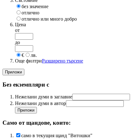
Състояние
без значение
отлично
отлично или много добро
Цена
от
до
€
лв.
Още филтри
Разширено търсене
Без екземпляри с
Нежелани думи в заглавие
Нежелани думи в автор
Само от щандове, които:
само в текущия щанд "Витошки"