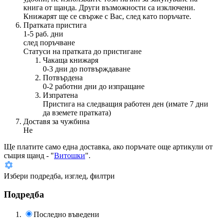
книга от щанда. Други възможности са изключени.
Книжарят ще се свърже с Вас, след като поръчате.
Пратката пристига
1-5 раб. дни
след поръчване
Статуси на пратката до пристигане
Чакаща книжаря
0-3 дни до потвърждаване
Потвърдена
0-2 работни дни до изпращане
Изпратена
Пристига на следващия работен ден (имате 7 дни
да вземете пратката)
Доставя за чужбина
Не
Ще платите
само една доставка
, ако поръчате още артикули от
същия щанд - "
Витошки
".
Избери подредба, изглед, филтри
Подредба
Последно въведени