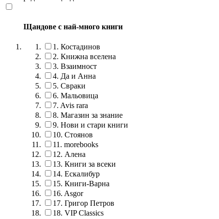
Щандове с най-много книги
1.
Костадинов
2.
Книжна вселена
3.
Взаимност
4.
Да и Анна
5.
Свраки
6.
Мальовица
7.
Avis rara
8.
Магазин за знание
9.
Нови и стари книги
10.
Стоянов
11.
morebooks
12.
Алена
13.
Книги за всеки
14.
Ескалибур
15.
Книги-Варна
16.
Asgor
17.
Григор Петров
18.
VIP Classics