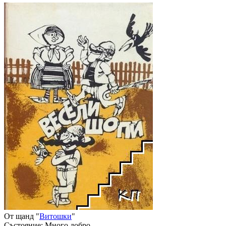
От щанд "
Витошки
"
Състояние:
Много добро