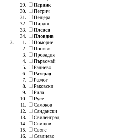
Перник
Петрич
Пещера
Пирдоп
Плевен
Пловдив
Поморие
Попово
Провадия
Първомай
Раднево
Разград
Разлог
Раковски
Рила
Русе
Самоков
Сандански
Свиленград
Свищов
Своге
Севлиево