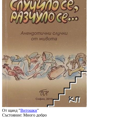
От щанд "
Витошки
"
Състояние:
Много добро