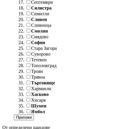
Септември
Силистра
Симитли
Сливен
Сливница
Смолян
Смядово
София
Стара Загора
Суворово
Тетевен
Тополовград
Троян
Трявна
Търговище
Харманли
Хасково
Хисаря
Шумен
Ямбол
От определени щандове