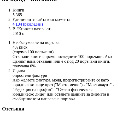
Книги
5 365
Единични за сайта към момента
4 134
(разгледай)
В "Книжен пазар" от
2010 г.
Необслужване на поръчка
4% риск
(спрямо 100 поръчани)
Отказани книги спрямо последните 100 поръчани. Ако
щандът няма отказани или е с под 20 поръчани книги,
получава 0%.
Издава
опростени фактури
Ако желаете фактура, моля, пререгистрирайте се като
юридическо лице през ("Моето меню") - "Моят акаунт" -
"Редакция на профил" - "Смени физическо с
юридическо лице" или оставете данните за фирмата в
съобщение към направена поръчка.
Отстъпки