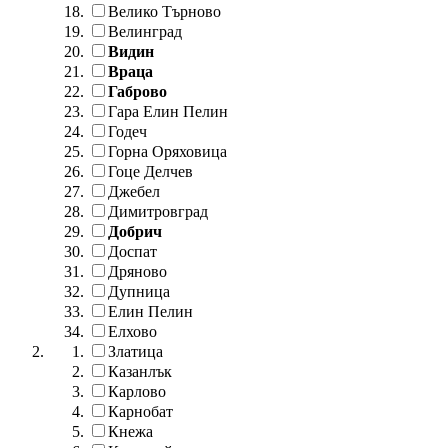
Велико Търново
Велинград
Видин
Враца
Габрово
Гара Елин Пелин
Годеч
Горна Оряховица
Гоце Делчев
Джебел
Димитровград
Добрич
Доспат
Дряново
Дупница
Елин Пелин
Елхово
Златица
Казанлък
Карлово
Карнобат
Кнежа