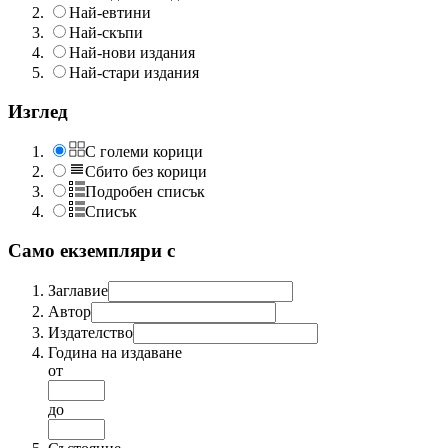
Най-евтини
Най-скъпи
Най-нови издания
Най-стари издания
Изглед
С големи корици
Сбито без корици
Подробен списък
Списък
Само екземпляри с
Заглавие
Автор
Издателство
Година на издаване
от
до