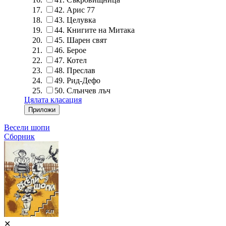
42.
Арис 77
43.
Целувка
44.
Книгите на Митака
45.
Шарен свят
46.
Берое
47.
Котел
48.
Преслав
49.
Рид-Дефо
50.
Слънчев лъч
Цялата класация
Весели шопи
Сборник
✕