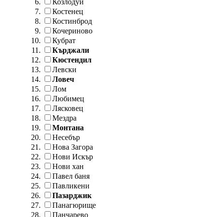
Козлодуй
Костенец
Костинброд
Кочериново
Кубрат
Кърджали
Кюстендил
Левски
Ловеч
Лом
Любимец
Лясковец
Мездра
Монтана
Несебър
Нова Загора
Нови Искър
Нови хан
Павел баня
Павликени
Пазарджик
Панагюрище
Панчарево