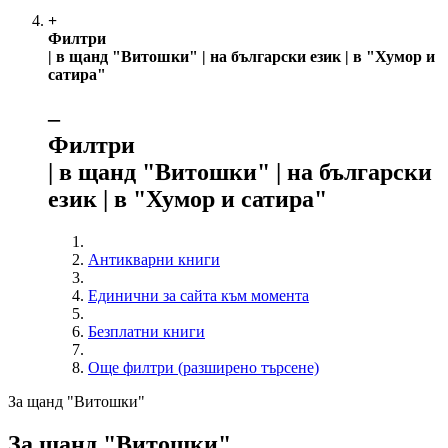
+
Филтри
| в щанд "Витошки" | на български език | в "Хумор и
сатира"
‒
Филтри
| в щанд "Витошки" | на български
език | в "Хумор и сатира"
Антикварни книги
Единични за сайта към момента
Безплатни книги
Още филтри (разширено търсене)
За щанд "Витошки"
За щанд "Витошки"