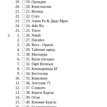
19.
Орхидея
20.
Книгополис
21.
Възход
22.
Coys
23.
Амон Ра & Дядо Мраз
24.
4i4o Ru
25.
Toivo
26.
Natali
27.
Davidov
28.
Вега - Орион
29.
Тайният щанд
30.
Магнаура
31.
Купи изгодно
32.
Гярб Вечнълс
33.
Книжарница БГ
34.
Бестселър
35.
Коколино
36.
Ангелов 75
37.
Словото
38.
Книги Бургас
39.
Огън
40.
Книжко Бургас
41.
Съкровищница