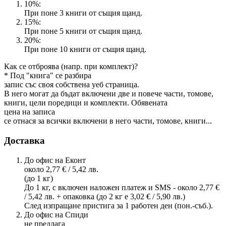
10%:
При поне 3 книги от същия щанд.
15%:
При поне 5 книги от същия щанд.
20%:
При поне 10 книги от същия щанд.
Как се отброява (напр. при комплект)?
* Под "книга" се разбира
запис със своя собствена уеб страница.
В него могат да бъдат включени две и повече части, томове,
книги, цели поредици и комплекти. Обявената
цена на записа
се отнася за всички включени в него части, томове, книги...
Доставка
До офис на Еконт
около 2,77 € / 5,42 лв.
(до 1 кг)
До 1 кг, с включен наложен платеж и SMS - около 2,77 €
/ 5,42 лв. + опаковка (до 2 кг е 3,02 € / 5,90 лв.)
След изпращане пристига за 1 работен ден (пон.-съб.).
До офис на Спиди
не предлага