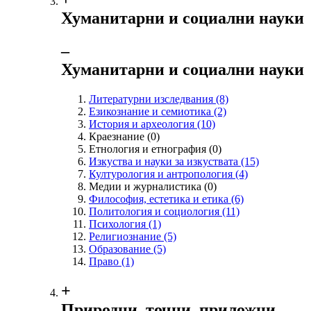
Хуманитарни и социални науки
‒
Хуманитарни и социални науки
Литературни изследвания
(8)
Езикознание и семиотика
(2)
История и археология
(10)
Краезнание
(0)
Етнология и етнография
(0)
Изкуства и науки за изкуствата
(15)
Културология и антропология
(4)
Медии и журналистика
(0)
Философия, естетика и етика
(6)
Политология и социология
(11)
Психология
(1)
Религиознание
(5)
Образование
(5)
Право
(1)
+
Природни, точни, приложни