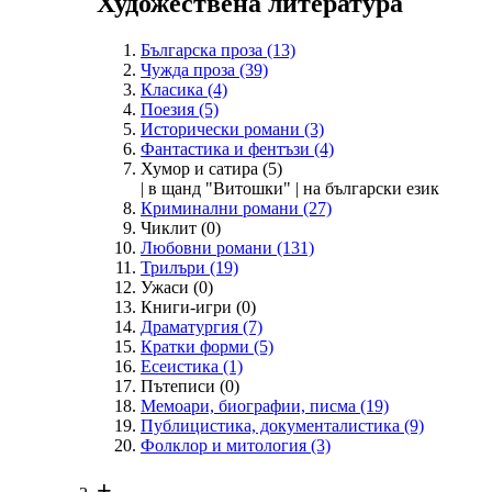
Художествена литература
Българска проза
(13)
Чужда проза
(39)
Класика
(4)
Поезия
(5)
Исторически романи
(3)
Фантастика и фентъзи
(4)
Хумор и сатира
(5)
| в щанд "Витошки" | на български език
Криминални романи
(27)
Чиклит
(0)
Любовни романи
(131)
Трилъри
(19)
Ужаси
(0)
Книги-игри
(0)
Драматургия
(7)
Кратки форми
(5)
Есеистика
(1)
Пътеписи
(0)
Мемоари, биографии, писма
(19)
Публицистика, документалистика
(9)
Фолклор и митология
(3)
+