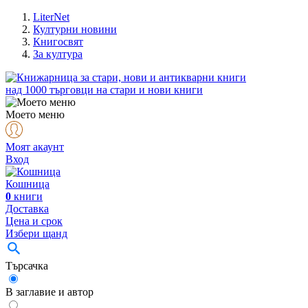
LiterNet
Културни новини
Книгосвят
За култура
над
1000
търговци на стари и нови книги
Моето меню
Моят акаунт
Вход
Кошница
0
книги
Доставка
Цена и срок
Избери щанд
Търсачка
В заглавие и автор