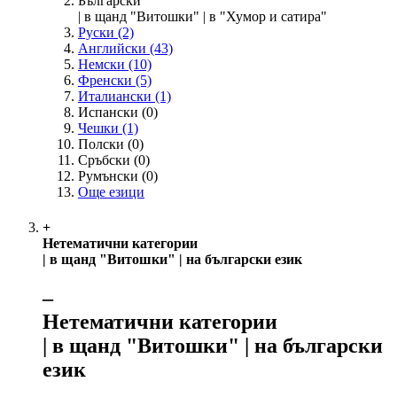
Български
| в щанд "Витошки" | в "Хумор и сатира"
Руски
(2)
Английски
(43)
Немски
(10)
Френски
(5)
Италиански
(1)
Испански
(0)
Чешки
(1)
Полски
(0)
Сръбски
(0)
Румънски
(0)
Още езици
+
Нетематични категории
| в щанд "Витошки" | на български език
‒
Нетематични категории
| в щанд "Витошки" | на български
език