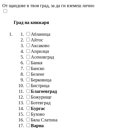
От щандове в твоя град, за да ги вземеш лично
Град на книжаря
Абланица
Айтос
Аксаково
Априлци
Асеновград
Банкя
Банско
Белене
Берковица
Бистрица
Благоевград
Божурище
Ботевград
Бургас
Бухово
Бяла Слатина
Варна