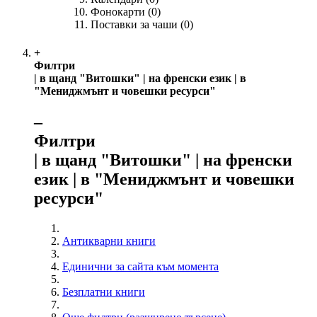
Фонокарти
(0)
Поставки за чаши
(0)
+
Филтри
| в щанд "Витошки" | на френски език | в
"Мениджмънт и човешки ресурси"
‒
Филтри
| в щанд "Витошки" | на френски
език | в "Мениджмънт и човешки
ресурси"
Антикварни книги
Единични за сайта към момента
Безплатни книги