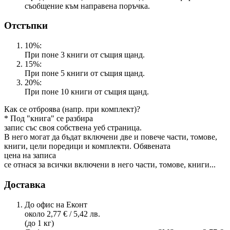
съобщение към направена поръчка.
Отстъпки
10%:
При поне 3 книги от същия щанд.
15%:
При поне 5 книги от същия щанд.
20%:
При поне 10 книги от същия щанд.
Как се отброява (напр. при комплект)?
* Под "книга" се разбира
запис със своя собствена уеб страница.
В него могат да бъдат включени две и повече части, томове,
книги, цели поредици и комплекти. Обявената
цена на записа
се отнася за всички включени в него части, томове, книги...
Доставка
До офис на Еконт
около 2,77 € / 5,42 лв.
(до 1 кг)