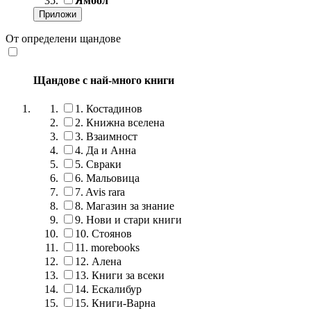
Ямбол
От определени щандове
Щандове с най-много книги
1.
Костадинов
2.
Книжна вселена
3.
Взаимност
4.
Да и Анна
5.
Свраки
6.
Мальовица
7.
Avis rara
8.
Магазин за знание
9.
Нови и стари книги
10.
Стоянов
11.
morebooks
12.
Алена
13.
Книги за всеки
14.
Ескалибур
15.
Книги-Варна