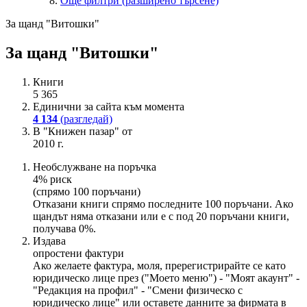
Още филтри (разширено търсене)
За щанд "Витошки"
За щанд "Витошки"
Книги
5 365
Единични за сайта към момента
4 134
(разгледай)
В "Книжен пазар" от
2010 г.
Необслужване на поръчка
4% риск
(спрямо 100 поръчани)
Отказани книги спрямо последните 100 поръчани. Ако
щандът няма отказани или е с под 20 поръчани книги,
получава 0%.
Издава
опростени фактури
Ако желаете фактура, моля, пререгистрирайте се като
юридическо лице през ("Моето меню") - "Моят акаунт" -
"Редакция на профил" - "Смени физическо с
юридическо лице" или оставете данните за фирмата в