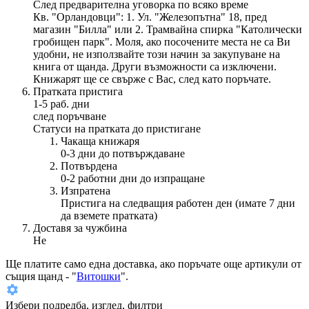
След предварителна уговорка по всяко време
Кв. "Орландовци": 1. Ул. "Железопътна" 18, пред
магазин "Билла" или 2. Трамвайна спирка "Католически
гробищен парк". Моля, ако посочените места не са Ви
удобни, не използвайте този начин за закупуване на
книга от щанда. Други възможности са изключени.
Книжарят ще се свърже с Вас, след като поръчате.
Пратката пристига
1-5 раб. дни
след поръчване
Статуси на пратката до пристигане
Чакаща книжаря
0-3 дни до потвърждаване
Потвърдена
0-2 работни дни до изпращане
Изпратена
Пристига на следващия работен ден (имате 7 дни
да вземете пратката)
Доставя за чужбина
Не
Ще платите
само една доставка
, ако поръчате още артикули от
същия щанд - "
Витошки
".
Избери подредба, изглед, филтри