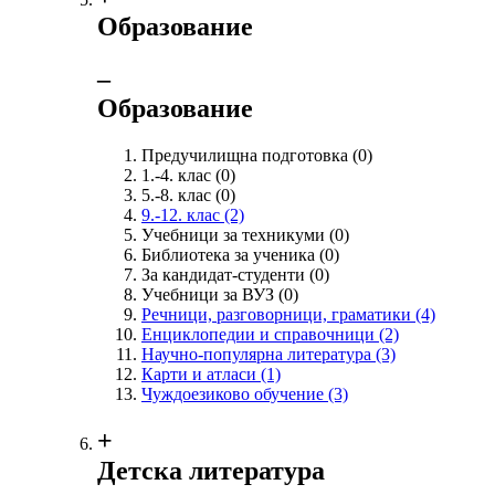
Образование
‒
Образование
Предучилищна подготовка
(0)
1.-4. клас
(0)
5.-8. клас
(0)
9.-12. клас
(2)
Учебници за техникуми
(0)
Библиотека за ученика
(0)
За кандидат-студенти
(0)
Учебници за ВУЗ
(0)
Речници, разговорници, граматики
(4)
Енциклопедии и справочници
(2)
Научно-популярна литература
(3)
Карти и атласи
(1)
Чуждоезиково обучение
(3)
+
Детска литература