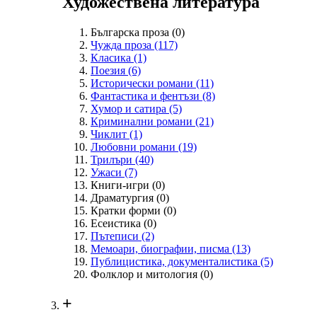
Художествена литература
Българска проза
(0)
Чужда проза
(117)
Класика
(1)
Поезия
(6)
Исторически романи
(11)
Фантастика и фентъзи
(8)
Хумор и сатира
(5)
Криминални романи
(21)
Чиклит
(1)
Любовни романи
(19)
Трилъри
(40)
Ужаси
(7)
Книги-игри
(0)
Драматургия
(0)
Кратки форми
(0)
Есеистика
(0)
Пътеписи
(2)
Мемоари, биографии, писма
(13)
Публицистика, документалистика
(5)
Фолклор и митология
(0)
+