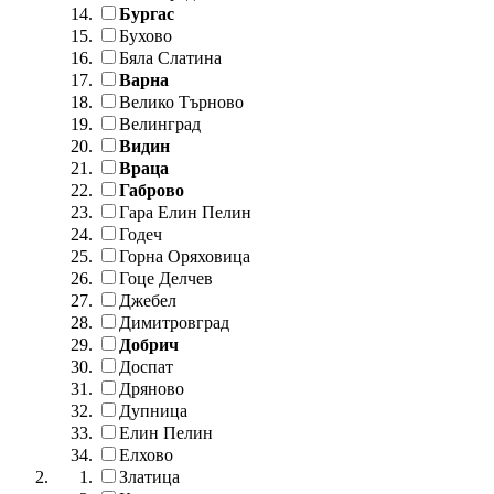
Бургас
Бухово
Бяла Слатина
Варна
Велико Търново
Велинград
Видин
Враца
Габрово
Гара Елин Пелин
Годеч
Горна Оряховица
Гоце Делчев
Джебел
Димитровград
Добрич
Доспат
Дряново
Дупница
Елин Пелин
Елхово
Златица