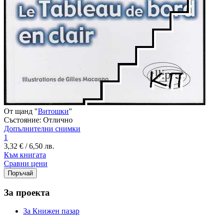
От щанд "
Витошки
"
Състояние:
Отлично
Допълнителни снимки
1
3,32 € / 6,50 лв.
Към книгата
Сравни цени
За проекта
За Книжен пазар