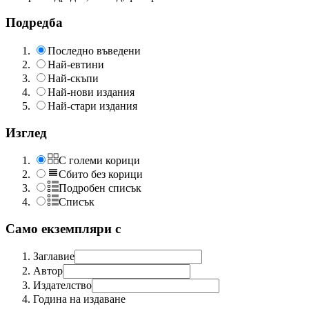
Подредба
Последно въведени
Най-евтини
Най-скъпи
Най-нови издания
Най-стари издания
Изглед
С големи корици
Сбито без корици
Подробен списък
Списък
Само екземпляри с
Заглавие
Автор
Издателство
Година на издаване