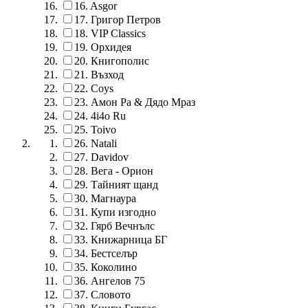
16.
Asgor
17.
Григор Петров
18.
VIP Classics
19.
Орхидея
20.
Книгополис
21.
Възход
22.
Coys
23.
Амон Ра & Дядо Мраз
24.
4i4o Ru
25.
Toivo
26.
Natali
27.
Davidov
28.
Вега - Орион
29.
Тайният щанд
30.
Магнаура
31.
Купи изгодно
32.
Гярб Вечнълс
33.
Книжарница БГ
34.
Бестселър
35.
Коколино
36.
Ангелов 75
37.
Словото