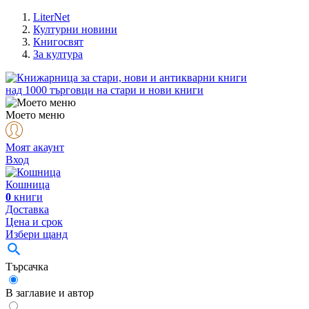
LiterNet
Културни новини
Книгосвят
За култура
над
1000
търговци на стари и нови книги
Моето меню
Моят акаунт
Вход
Кошница
0
книги
Доставка
Цена и срок
Избери щанд
Търсачка
В заглавие и автор