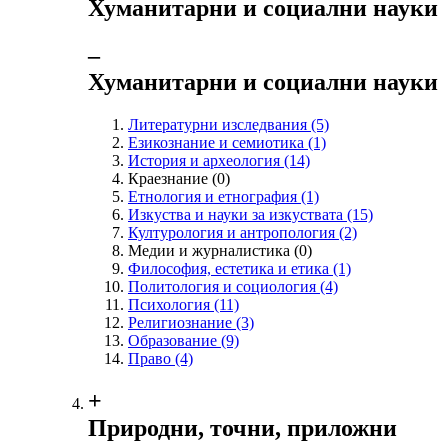
Хуманитарни и социални науки
‒
Хуманитарни и социални науки
Литературни изследвания
(5)
Езикознание и семиотика
(1)
История и археология
(14)
Краезнание
(0)
Етнология и етнография
(1)
Изкуства и науки за изкуствата
(15)
Културология и антропология
(2)
Медии и журналистика
(0)
Философия, естетика и етика
(1)
Политология и социология
(4)
Психология
(11)
Религиознание
(3)
Образование
(9)
Право
(4)
+
Природни, точни, приложни