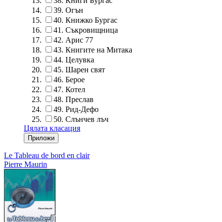
38.
Книги Бургас
39.
Огън
40.
Книжко Бургас
41.
Съкровищница
42.
Арис 77
43.
Книгите на Митака
44.
Целувка
45.
Шарен свят
46.
Берое
47.
Котел
48.
Преслав
49.
Рид-Дефо
50.
Слънчев лъч
Цялата класация
Le Tableau de bord en clair
Pierre Maurin