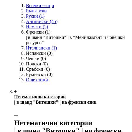
Всички езици
Български
Руски
(1)
Английски
(45)
Немски
(2)
Френски
(1)
| в щанд "Витошки" | в "Мениджмънт и човешки
ресурси"
Италиански
(1)
Испански
(0)
Чешки
(0)
Полски
(0)
Сръбски
(0)
Румънски
(0)
Още езици
+
Нетематични категории
| в щанд "Витошки" | на френски език
‒
Нетематични категории
| в щанд "Витошки" | на френски