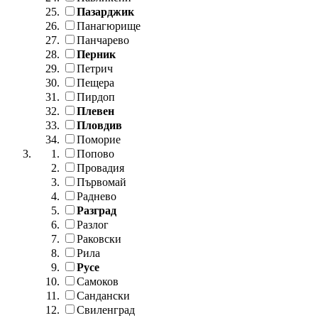
Пазарджик
Панагюрище
Панчарево
Перник
Петрич
Пещера
Пирдоп
Плевен
Пловдив
Поморие
Попово
Провадия
Първомай
Раднево
Разград
Разлог
Раковски
Рила
Русе
Самоков
Сандански
Свиленград