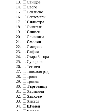
Свищов
Своге
Севлиево
Септември
Силистра
Симитли
Сливен
Сливница
Смолян
Смядово
София
Стара Загора
Суворово
Тетевен
Тополовград
Троян
Трявна
Търговище
Харманли
Хасково
Хисаря
Шумен