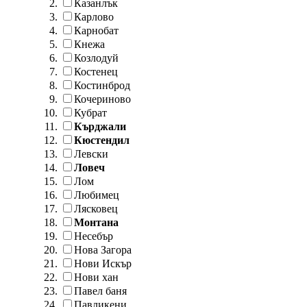
Казанлък
Карлово
Карнобат
Кнежа
Козлодуй
Костенец
Костинброд
Кочериново
Кубрат
Кърджали
Кюстендил
Левски
Ловеч
Лом
Любимец
Лясковец
Монтана
Несебър
Нова Загора
Нови Искър
Нови хан
Павел баня
Павликени