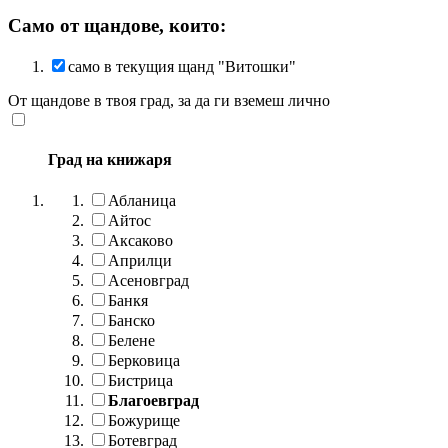
Само от щандове, които:
само в текущия щанд "Витошки"
От щандове в твоя град, за да ги вземеш лично
Град на книжаря
Абланица
Айтос
Аксаково
Априлци
Асеновград
Банкя
Банско
Белене
Берковица
Бистрица
Благоевград
Божурище
Ботевград