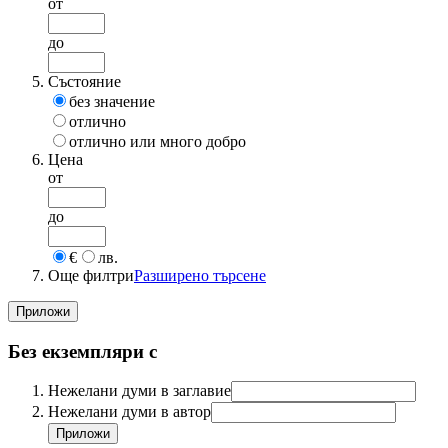
от
до
Състояние
без значение
отлично
отлично или много добро
Цена
от
до
€
лв.
Още филтри
Разширено търсене
Без екземпляри с
Нежелани думи в заглавие
Нежелани думи в автор