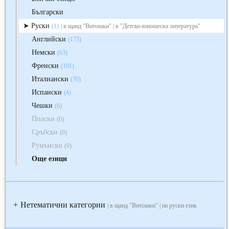
Български
Руски
(1)
| в щанд "Витошки" | в "Детско-юношеска литература"
Английски
(173)
Немски
(63)
Френски
(101)
Италиански
(70)
Испански
(4)
Чешки
(6)
Полски
(0)
Сръбски
(0)
Румънски
(0)
Още езици
Нетематични категории
+
| в щанд "Витошки" | на руски език