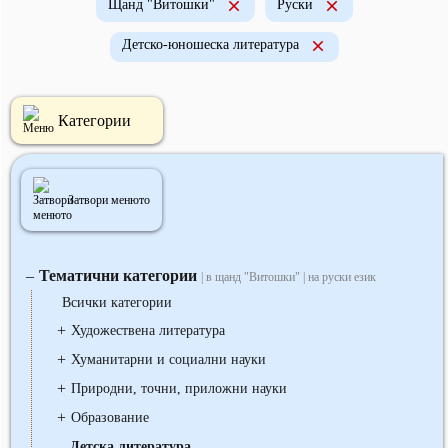
Щанд "Витошки"
Руски
Детско-юношеска литература
Категории
Затвори менюто
Тематични категории
‒
| в щанд "Витошки" | на руски език
Всички категории
+
Художествена литература
+
Хуманитарни и социални науки
+
Природни, точни, приложни науки
+
Образование
‒
Детска литература