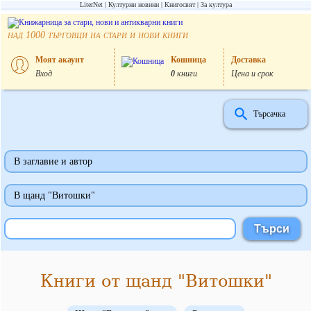
LiterNet
Културни новини
Книгосвят
За култура
над
търговци на стари и нови книги
1000
Моят акаунт
Кошница
Доставка
Вход
0
книги
Цена и срок
Търсачка
В заглавие и автор
В щанд "Витошки"
Книги от щанд "Витошки"