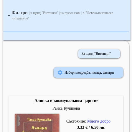
Филтри
| в щанд "Витошки" | на руски език | в "Детско-юношеска
+
литература"
За щанд "Витошки"
Избери подредба, изглед, филтри
Алинка в коммунальном царстве
Раиса Куликова
Състояние:
Много добро
3,32 € / 6,50 лв.