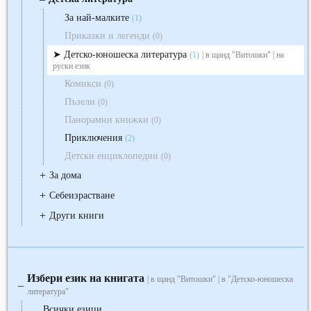
За най-малките
(1)
Приказки и легенди
(0)
Детско-юношеска литература
(1)
| в щанд "Витошки" | на
руски език
Комикси
(0)
Пъзели
(0)
Панорамни книжки
(0)
Приключения
(2)
Детски енциклопедии
(0)
+
За дома
+
Себеизрастване
+
Други книги
Избери език на книгата
| в щанд "Витошки" | в "Детско-юношеска
‒
литература"
Всички езици