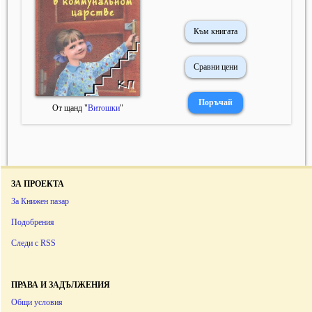
Към книгата
Сравни цени
От щанд "
Витошки
"
ЗА ПРОЕКТА
За Книжен пазар
Подобрения
Следи с RSS
ПРАВА И ЗАДЪЛЖЕНИЯ
Общи условия