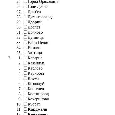
Горна Оряховица
Гоце Делчев
Джебел
Димитровград
Добрич
Доспат
Дряново
Дупница
Елин Пелин
Елхово
Златица
Каварна
Казанлък
Карлово
Карнобат
Кнежа
Козлодуй
Костенец
Костинброд
Кочериново
Кубрат
Кърджали
Кюстендил