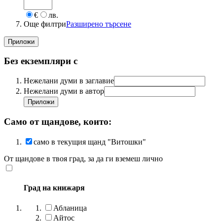
€
лв.
Още филтри
Разширено търсене
Без екземпляри с
Нежелани думи в заглавие
Нежелани думи в автор
Само от щандове, които:
само в текущия щанд "Витошки"
От щандове в твоя град, за да ги вземеш лично
Град на книжаря
Абланица
Айтос