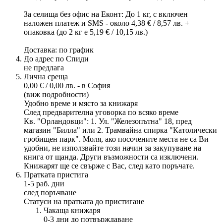
За селища без офис на Еконт: До 1 кг, с включен
наложен платеж и SMS - около 4,38 € / 8,57 лв. +
опаковка (до 2 кг е 5,19 € / 10,15 лв.)
Доставка: по график
До адрес по Спиди
не предлага
Лична среща
0,00 € / 0,00 лв. - в София
(виж подробности)
Удобно време и място за книжаря
След предварителна уговорка по всяко време
Кв. "Орландовци": 1. Ул. "Железопътна" 18, пред
магазин "Билла" или 2. Трамвайна спирка "Католически
гробищен парк". Моля, ако посочените места не са Ви
удобни, не използвайте този начин за закупуване на
книга от щанда. Други възможности са изключени.
Книжарят ще се свърже с Вас, след като поръчате.
Пратката пристига
1-5 раб. дни
след поръчване
Статуси на пратката до пристигане
Чакаща книжаря
0-3 дни до потвърждаване