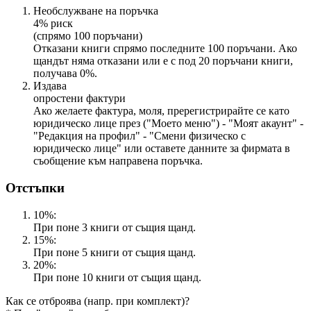
Необслужване на поръчка
4% риск
(спрямо 100 поръчани)
Отказани книги спрямо последните 100 поръчани. Ако
щандът няма отказани или е с под 20 поръчани книги,
получава 0%.
Издава
опростени фактури
Ако желаете фактура, моля, пререгистрирайте се като
юридическо лице през ("Моето меню") - "Моят акаунт" -
"Редакция на профил" - "Смени физическо с
юридическо лице" или оставете данните за фирмата в
съобщение към направена поръчка.
Отстъпки
10%:
При поне 3 книги от същия щанд.
15%:
При поне 5 книги от същия щанд.
20%:
При поне 10 книги от същия щанд.
Как се отброява (напр. при комплект)?