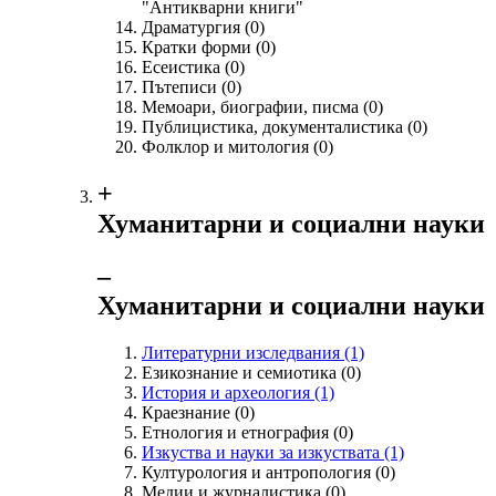
"Антикварни книги"
Драматургия
(0)
Кратки форми
(0)
Есеистика
(0)
Пътеписи
(0)
Мемоари, биографии, писма
(0)
Публицистика, документалистика
(0)
Фолклор и митология
(0)
+
Хуманитарни и социални науки
‒
Хуманитарни и социални науки
Литературни изследвания
(1)
Езикознание и семиотика
(0)
История и археология
(1)
Краезнание
(0)
Етнология и етнография
(0)
Изкуства и науки за изкуствата
(1)
Културология и антропология
(0)
Медии и журналистика
(0)