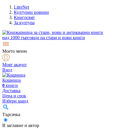
LiterNet
Културни новини
Книгосвят
За култура
над
1000
търговци на стари и нови книги
Моето меню
Моят акаунт
Вход
Кошница
0
книги
Доставка
Цена и срок
Избери щанд
Търсачка
В заглавие и автор