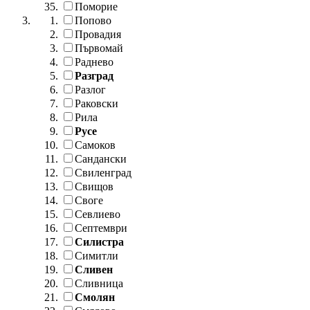
Поморие
Попово
Провадия
Първомай
Раднево
Разград
Разлог
Раковски
Рила
Русе
Самоков
Сандански
Свиленград
Свищов
Своге
Севлиево
Септември
Силистра
Симитли
Сливен
Сливница
Смолян