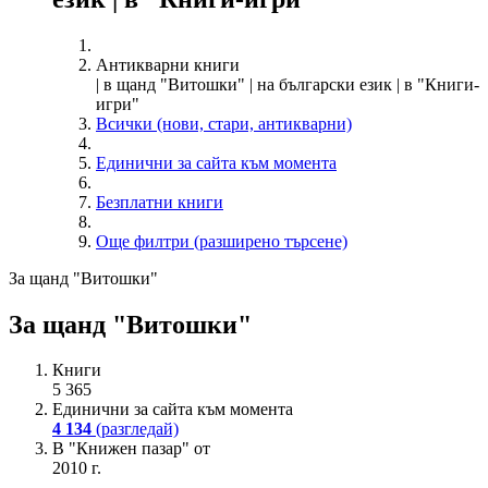
Антикварни книги
| в щанд "Витошки" | на български език | в "Книги-
игри"
Всички (нови, стари, антикварни)
Единични за сайта към момента
Безплатни книги
Още филтри (разширено търсене)
За щанд "Витошки"
За щанд "Витошки"
Книги
5 365
Единични за сайта към момента
4 134
(разгледай)
В "Книжен пазар" от
2010 г.