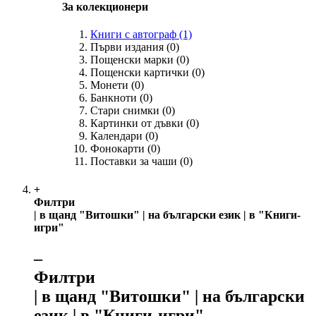
За колекционери
Книги с автограф
(1)
Първи издания
(0)
Пощенски марки
(0)
Пощенски картички
(0)
Монети
(0)
Банкноти
(0)
Стари снимки
(0)
Картинки от дъвки
(0)
Календари
(0)
Фонокарти
(0)
Поставки за чаши
(0)
+
Филтри
| в щанд "Витошки" | на български език | в "Книги-
игри"
‒
Филтри
| в щанд "Витошки" | на български
език | в "Книги-игри"