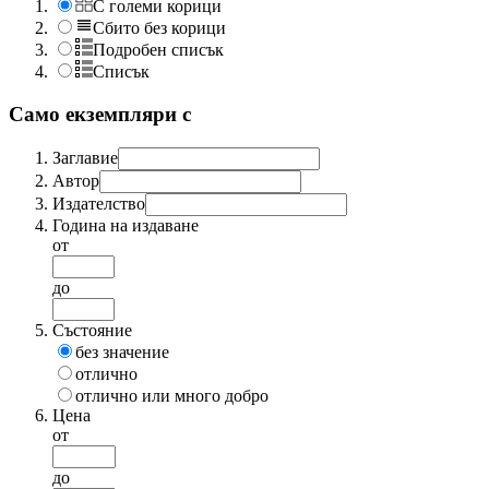
С големи корици
Сбито без корици
Подробен списък
Списък
Само екземпляри с
Заглавие
Автор
Издателство
Година на издаване
от
до
Състояние
без значение
отлично
отлично или много добро
Цена
от
до