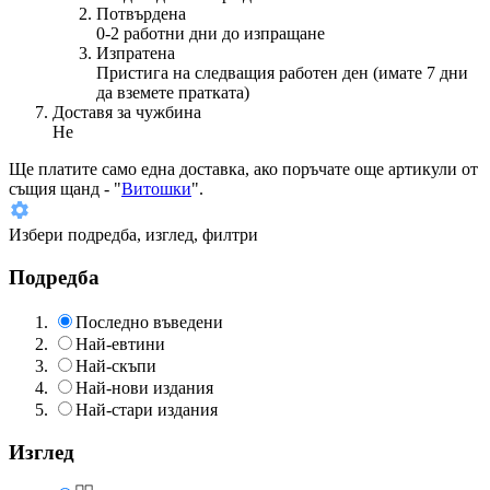
Потвърдена
0-2 работни дни до изпращане
Изпратена
Пристига на следващия работен ден (имате 7 дни
да вземете пратката)
Доставя за чужбина
Не
Ще платите
само една доставка
, ако поръчате още артикули от
същия щанд - "
Витошки
".
Избери подредба, изглед, филтри
Подредба
Последно въведени
Най-евтини
Най-скъпи
Най-нови издания
Най-стари издания
Изглед