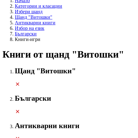
Начало
Категории и класации
Избери щанд
Щанд "Витошки"
Антикварни книги
Избор на език
Български
Книги-игри
Книги от щанд "Витошки"
Щанд "Витошки"
Български
Антикварни книги