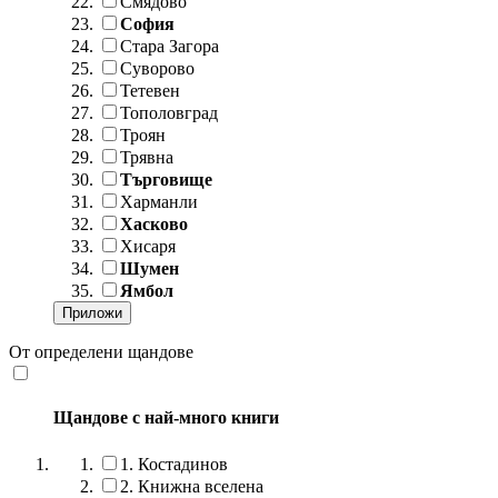
Смядово
София
Стара Загора
Суворово
Тетевен
Тополовград
Троян
Трявна
Търговище
Харманли
Хасково
Хисаря
Шумен
Ямбол
От определени щандове
Щандове с най-много книги
1.
Костадинов
2.
Книжна вселена