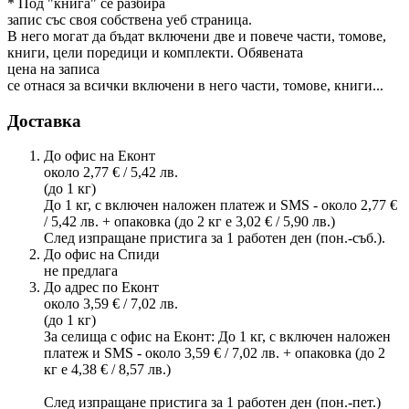
* Под "книга" се разбира
запис със своя собствена уеб страница.
В него могат да бъдат включени две и повече части, томове,
книги, цели поредици и комплекти. Обявената
цена на записа
се отнася за всички включени в него части, томове, книги...
Доставка
До офис на Еконт
около 2,77 € / 5,42 лв.
(до 1 кг)
До 1 кг, с включен наложен платеж и SMS - около 2,77 €
/ 5,42 лв. + опаковка (до 2 кг е 3,02 € / 5,90 лв.)
След изпращане пристига за 1 работен ден (пон.-съб.).
До офис на Спиди
не предлага
До адрес по Еконт
около 3,59 € / 7,02 лв.
(до 1 кг)
За селища с офис на Еконт: До 1 кг, с включен наложен
платеж и SMS - около 3,59 € / 7,02 лв. + опаковка (до 2
кг е 4,38 € / 8,57 лв.)
След изпращане пристига за 1 работен ден (пон.-пет.)