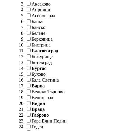
Аксаково
Априлци
Асеновград
Банкя
Банско
Белене
Берковица
Бистрица
Благоевград
Божурище
Ботевград
Бургас
Бухово
Бяла Слатина
Варна
Велико Търново
Велинград
Видин
Враца
Габрово
Гара Елин Пелин
Годеч