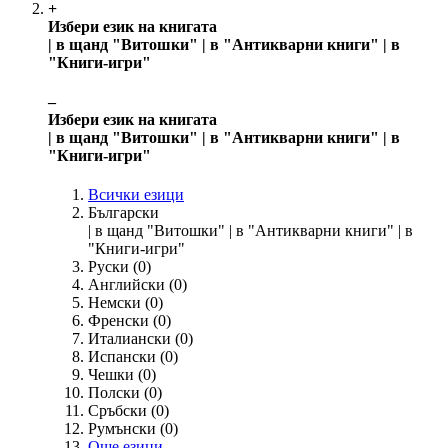
+
Избери език на книгата
| в щанд "Витошки" | в "Антикварни книги" | в
"Книги-игри"
‒
Избери език на книгата
| в щанд "Витошки" | в "Антикварни книги" | в
"Книги-игри"
Всички езици
Български
| в щанд "Витошки" | в "Антикварни книги" | в
"Книги-игри"
Руски
(0)
Английски
(0)
Немски
(0)
Френски
(0)
Италиански
(0)
Испански
(0)
Чешки
(0)
Полски
(0)
Сръбски
(0)
Румънски
(0)
Още езици