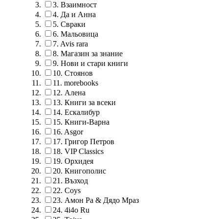
3.
Взаимност
4.
Да и Анна
5.
Свраки
6.
Мальовица
7.
Avis rara
8.
Магазин за знание
9.
Нови и стари книги
10.
Стоянов
11.
morebooks
12.
Алена
13.
Книги за всеки
14.
Ескалибур
15.
Книги-Варна
16.
Asgor
17.
Григор Петров
18.
VIP Classics
19.
Орхидея
20.
Книгополис
21.
Възход
22.
Coys
23.
Амон Ра & Дядо Мраз
24.
4i4o Ru