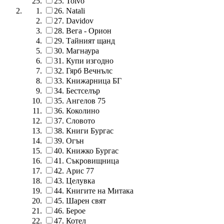
25.
Toivo
26.
Natali
27.
Davidov
28.
Вега - Орион
29.
Тайният щанд
30.
Магнаура
31.
Купи изгодно
32.
Гярб Вечнълс
33.
Книжарница БГ
34.
Бестселър
35.
Ангелов 75
36.
Коколино
37.
Словото
38.
Книги Бургас
39.
Огън
40.
Книжко Бургас
41.
Съкровищница
42.
Арис 77
43.
Целувка
44.
Книгите на Митака
45.
Шарен свят
46.
Берое
47.
Котел