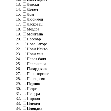
Левски
Ловеч
Лом
Любимец
Лясковец
Мездра
Монтана
Несебър
Нова Загора
Нови Искър
Нови хан
Павел баня
Павликени
Пазарджик
Панагюрище
Панчарево
Перник
Петрич
Пещера
Пирдоп
Плевен
Пловдив