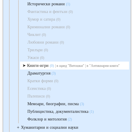
Исторически романи
(1)
Фантастика и фентъзи
(0)
Хумор и сатира
(0)
Криминални романи
(0)
Чиклит
(0)
Любовни романи
(0)
Трилъри
(0)
Ужаси
(0)
Книги-игри
(0)
| в щанд "Витошки" | в "Антикварни книги"
Драматургия
(3)
Кратки форми
(0)
Есеистика
(0)
Пътеписи
(0)
Мемоари, биографии, писма
(3)
Публицистика, документалистика
(1)
Фолклор и митология
(2)
+
Хуманитарни и социални науки