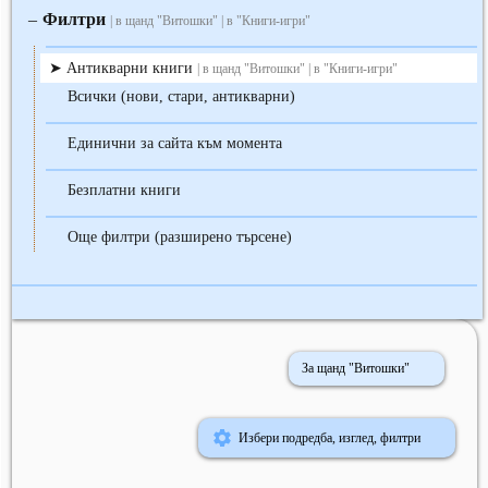
Филтри
‒
| в щанд "Витошки" | в "Книги-игри"
Антикварни книги
| в щанд "Витошки" | в "Книги-игри"
Всички (нови, стари, антикварни)
Единични за сайта към момента
Безплатни книги
Още филтри (разширено търсене)
За щанд "Витошки"
Избери подредба, изглед, филтри