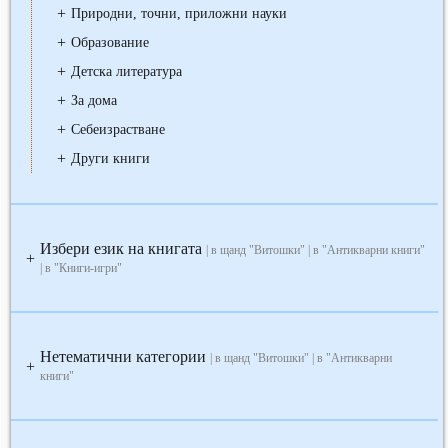
+
Природни, точни, приложни науки
+
Образование
+
Детска литература
+
За дома
+
Себеизрастване
+
Други книги
Избери език на книгата
| в щанд "Витошки" | в "Антикварни книги"
+
| в "Книги-игри"
Нетематични категории
| в щанд "Витошки" | в "Антикварни
+
книги"