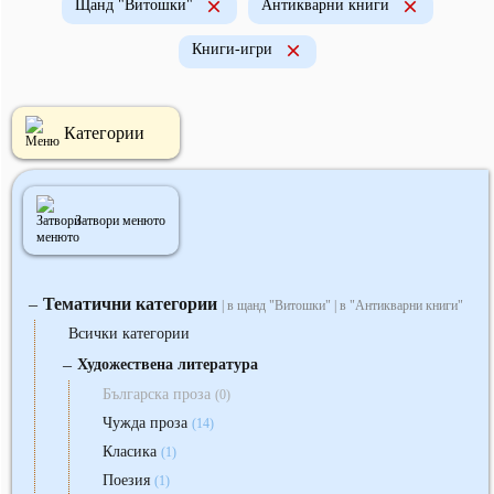
Щанд "Витошки"
Антикварни книги
Книги-игри
Категории
Затвори менюто
Тематични категории
‒
| в щанд "Витошки" | в "Антикварни книги"
Всички категории
‒
Художествена литература
Българска проза
(0)
Чужда проза
(14)
Класика
(1)
Поезия
(1)