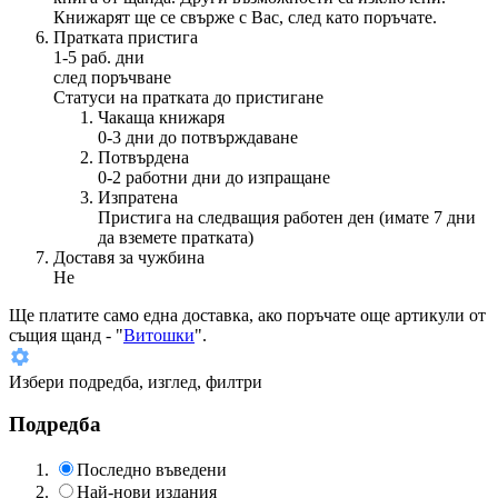
Книжарят ще се свърже с Вас, след като поръчате.
Пратката пристига
1-5 раб. дни
след поръчване
Статуси на пратката до пристигане
Чакаща книжаря
0-3 дни до потвърждаване
Потвърдена
0-2 работни дни до изпращане
Изпратена
Пристига на следващия работен ден (имате 7 дни
да вземете пратката)
Доставя за чужбина
Не
Ще платите
само една доставка
, ако поръчате още артикули от
същия щанд - "
Витошки
".
Избери подредба, изглед, филтри
Подредба
Последно въведени
Най-нови издания