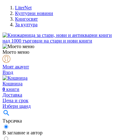
LiterNet
Културни новини
Книгосвят
За култура
над
1000
търговци на стари и нови книги
Моето меню
Моят акаунт
Вход
Кошница
0
книги
Доставка
Цена и срок
Избери щанд
Търсачка
В заглавие и автор