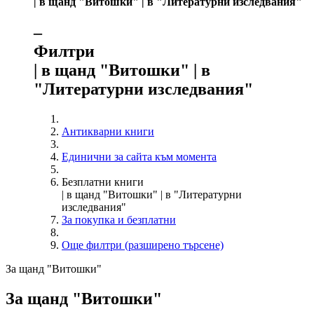
| в щанд "Витошки" | в "Литературни изследвания"
‒
Филтри
| в щанд "Витошки" | в
"Литературни изследвания"
Антикварни книги
Единични за сайта към момента
Безплатни книги
| в щанд "Витошки" | в "Литературни
изследвания"
За покупка и безплатни
Още филтри (разширено търсене)
За щанд "Витошки"
За щанд "Витошки"