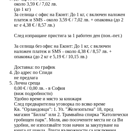
около 3,59 € / 7,02 лв.
(до 1 кг)
За селища с офис на Еконт: До 1 кг, с включен наложен
платеж и SMS - около 3,59 € / 7,02 лв. + опаковка (до 2
кг е 4,38 € / 8,57 лв.)
След изпращане пристига за 1 работен ден (пон.-пет.)
За селища без офис на Еконт: До 1 кг, с включен
наложен платеж и SMS - около 4,38 € / 8,57 лв. +
опаковка (до 2 кг е 5,19 € / 10,15 лв.)
Доставка: по график
До адрес по Спиди
не предлага
Лична среща
0,00 € / 0,00 лв. - в София
(виж подробности)
Удобно време и място за книжаря
След предварителна уговорка по всяко време
Кв. "Орландовци": 1. Ул. "Железопътна" 18, пред
магазин "Билла" или 2. Трамвайна спирка "Католически
гробищен парк". Моля, ако посочените места не са Ви
удобни, не използвайте този начин за закупуване на
книга от щанда. Други възможности са изключени.