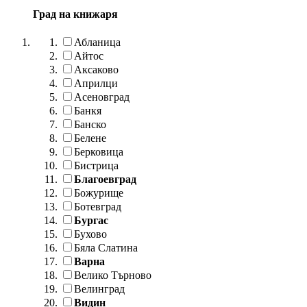
Град на книжаря
Абланица
Айтос
Аксаково
Априлци
Асеновград
Банкя
Банско
Белене
Берковица
Бистрица
Благоевград
Божурище
Ботевград
Бургас
Бухово
Бяла Слатина
Варна
Велико Търново
Велинград
Видин