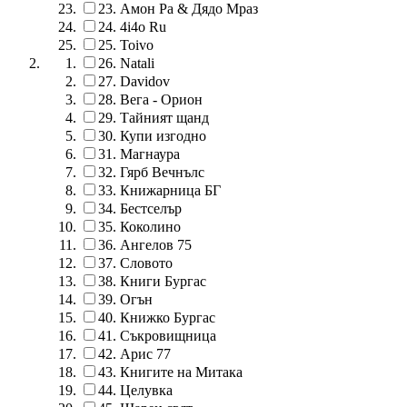
23.
Амон Ра & Дядо Мраз
24.
4i4o Ru
25.
Toivo
26.
Natali
27.
Davidov
28.
Вега - Орион
29.
Тайният щанд
30.
Купи изгодно
31.
Магнаура
32.
Гярб Вечнълс
33.
Книжарница БГ
34.
Бестселър
35.
Коколино
36.
Ангелов 75
37.
Словото
38.
Книги Бургас
39.
Огън
40.
Книжко Бургас
41.
Съкровищница
42.
Арис 77
43.
Книгите на Митака
44.
Целувка