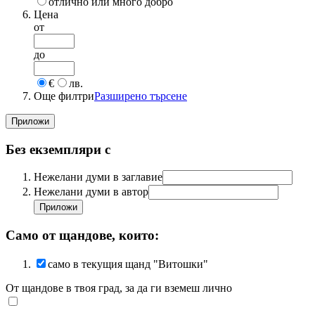
отлично или много добро
Цена
от
до
€
лв.
Още филтри
Разширено търсене
Без екземпляри с
Нежелани думи в заглавие
Нежелани думи в автор
Само от щандове, които:
само в текущия щанд "Витошки"
От щандове в твоя град, за да ги вземеш лично