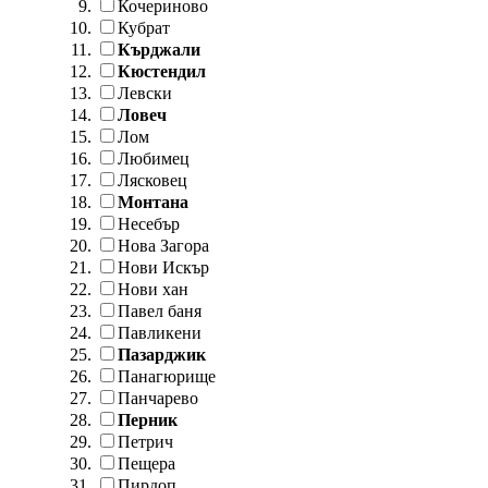
Кочериново
Кубрат
Кърджали
Кюстендил
Левски
Ловеч
Лом
Любимец
Лясковец
Монтана
Несебър
Нова Загора
Нови Искър
Нови хан
Павел баня
Павликени
Пазарджик
Панагюрище
Панчарево
Перник
Петрич
Пещера
Пирдоп