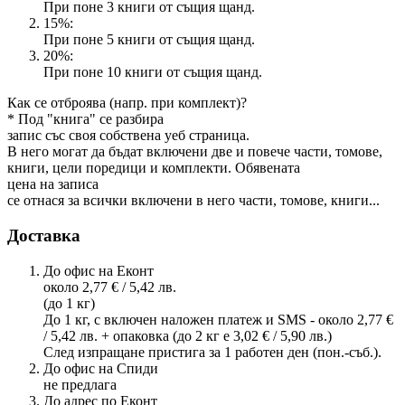
При поне 3 книги от същия щанд.
15%:
При поне 5 книги от същия щанд.
20%:
При поне 10 книги от същия щанд.
Как се отброява (напр. при комплект)?
* Под "книга" се разбира
запис със своя собствена уеб страница.
В него могат да бъдат включени две и повече части, томове,
книги, цели поредици и комплекти. Обявената
цена на записа
се отнася за всички включени в него части, томове, книги...
Доставка
До офис на Еконт
около 2,77 € / 5,42 лв.
(до 1 кг)
До 1 кг, с включен наложен платеж и SMS - около 2,77 €
/ 5,42 лв. + опаковка (до 2 кг е 3,02 € / 5,90 лв.)
След изпращане пристига за 1 работен ден (пон.-съб.).
До офис на Спиди
не предлага
До адрес по Еконт