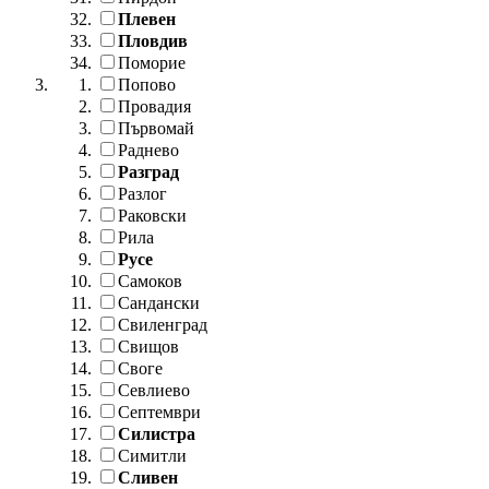
Плевен
Пловдив
Поморие
Попово
Провадия
Първомай
Раднево
Разград
Разлог
Раковски
Рила
Русе
Самоков
Сандански
Свиленград
Свищов
Своге
Севлиево
Септември
Силистра
Симитли
Сливен