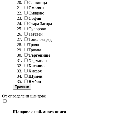
Сливница
Смолян
Смядово
София
Стара Загора
Суворово
Тетевен
Тополовград
Троян
Трявна
Търговище
Харманли
Хасково
Хисаря
Шумен
Ямбол
От определени щандове
Щандове с най-много книги