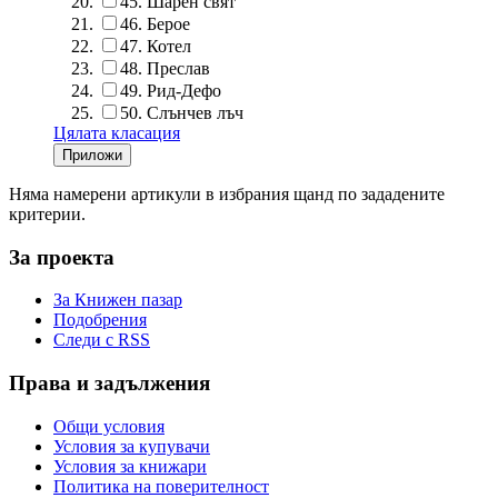
45.
Шарен свят
46.
Берое
47.
Котел
48.
Преслав
49.
Рид-Дефо
50.
Слънчев лъч
Цялата класация
Няма намерени артикули в избрания щанд по зададените
критерии.
За проекта
За Книжен пазар
Подобрения
Следи с RSS
Права и задължения
Общи условия
Условия за купувачи
Условия за книжари
Политика на поверителност