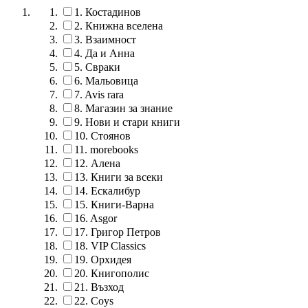
1.
Костадинов
2.
Книжна вселена
3.
Взаимност
4.
Да и Анна
5.
Свраки
6.
Мальовица
7.
Avis rara
8.
Магазин за знание
9.
Нови и стари книги
10.
Стоянов
11.
morebooks
12.
Алена
13.
Книги за всеки
14.
Ескалибур
15.
Книги-Варна
16.
Asgor
17.
Григор Петров
18.
VIP Classics
19.
Орхидея
20.
Книгополис
21.
Възход
22.
Coys