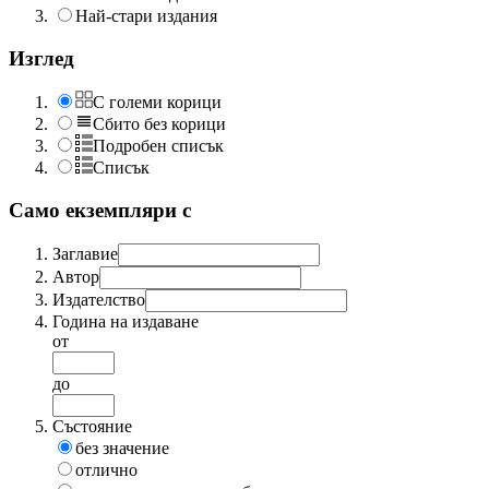
Най-стари издания
Изглед
С големи корици
Сбито без корици
Подробен списък
Списък
Само екземпляри с
Заглавие
Автор
Издателство
Година на издаване
от
до
Състояние
без значение
отлично