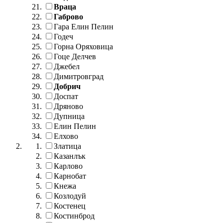
Враца
Габрово
Гара Елин Пелин
Годеч
Горна Оряховица
Гоце Делчев
Джебел
Димитровград
Добрич
Доспат
Дряново
Дупница
Елин Пелин
Елхово
Златица
Казанлък
Карлово
Карнобат
Кнежа
Козлодуй
Костенец
Костинброд