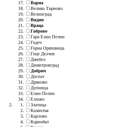
Варна
Велико Търново
Велинград
Видин
Враца
Габрово
Гара Елин Пелин
Годеч
Горна Оряховица
Гоце Делчев
Джебел
Димитровград
Добрич
Доспат
Дряново
Дупница
Елин Пелин
Елхово
Златица
Казанлък
Карлово
Карнобат