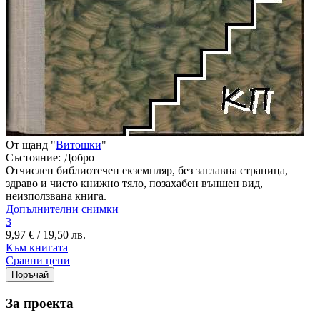
От щанд "
Витошки
"
Състояние:
Добро
Отчислен библиотечен екземпляр, без заглавна страница,
здраво и чисто книжно тяло, позахабен външен вид,
неизползвана книга.
Допълнителни снимки
3
9,97 € / 19,50 лв.
Към книгата
Сравни цени
За проекта