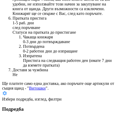
удобни, не използвайте този начин за закупуване на
книга от щанда. Други възможности са изключени.
Книжарят ще се свърже с Вас, след като поръчате.
Пратката пристига
1-5 раб. дни
след поръчване
Статуси на пратката до пристигане
Чакаща книжаря
0-3 дни до потвърждаване
Потвърдена
0-2 работни дни до изпращане
Изпратена
Пристига на следващия работен ден (имате 7 дни
да вземете пратката)
Доставя за чужбина
Не
Ще платите
само една доставка
, ако поръчате още артикули от
същия щанд - "
Витошки
".
Избери подредба, изглед, филтри
Подредба