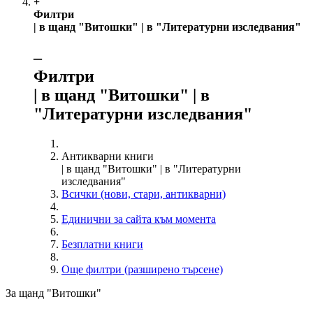
+
Филтри
| в щанд "Витошки" | в "Литературни изследвания"
‒
Филтри
| в щанд "Витошки" | в
"Литературни изследвания"
Антикварни книги
| в щанд "Витошки" | в "Литературни
изследвания"
Всички (нови, стари, антикварни)
Единични за сайта към момента
Безплатни книги
Още филтри (разширено търсене)
За щанд "Витошки"