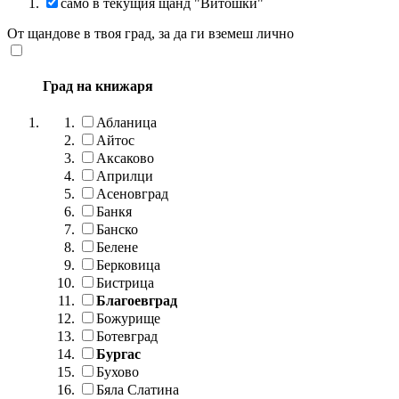
само в текущия щанд "Витошки"
От щандове в твоя град, за да ги вземеш лично
Град на книжаря
Абланица
Айтос
Аксаково
Априлци
Асеновград
Банкя
Банско
Белене
Берковица
Бистрица
Благоевград
Божурище
Ботевград
Бургас
Бухово
Бяла Слатина