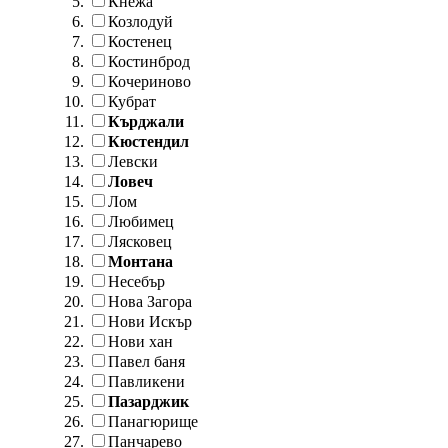
Кнежа
Козлодуй
Костенец
Костинброд
Кочериново
Кубрат
Кърджали
Кюстендил
Левски
Ловеч
Лом
Любимец
Лясковец
Монтана
Несебър
Нова Загора
Нови Искър
Нови хан
Павел баня
Павликени
Пазарджик
Панагюрище
Панчарево