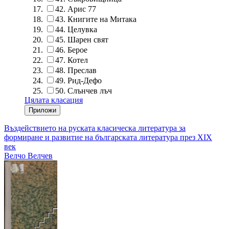
42.
Арис 77
43.
Книгите на Митака
44.
Целувка
45.
Шарен свят
46.
Берое
47.
Котел
48.
Преслав
49.
Рид-Дефо
50.
Слънчев лъч
Цялата класация
Въздействието на руската класическа литература за
формиране и развитие на българската литература през XIX
век
Велчо Велчев