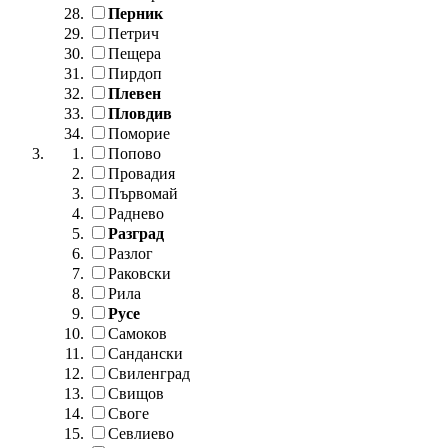
Перник
Петрич
Пещера
Пирдоп
Плевен
Пловдив
Поморие
Попово
Провадия
Първомай
Раднево
Разград
Разлог
Раковски
Рила
Русе
Самоков
Сандански
Свиленград
Свищов
Своге
Севлиево