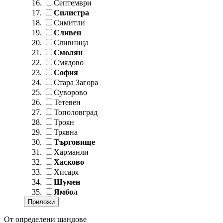
Септември
Силистра
Симитли
Сливен
Сливница
Смолян
Смядово
София
Стара Загора
Суворово
Тетевен
Тополовград
Троян
Трявна
Търговище
Харманли
Хасково
Хисаря
Шумен
Ямбол
От определени щандове