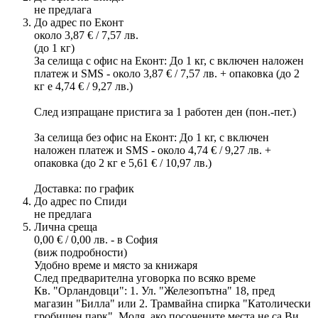
не предлага
До адрес по Еконт
около 3,87 € / 7,57 лв.
(до 1 кг)
За селища с офис на Еконт: До 1 кг, с включен наложен
платеж и SMS - около 3,87 € / 7,57 лв. + опаковка (до 2
кг е 4,74 € / 9,27 лв.)
След изпращане пристига за 1 работен ден (пон.-пет.)
За селища без офис на Еконт: До 1 кг, с включен
наложен платеж и SMS - около 4,74 € / 9,27 лв. +
опаковка (до 2 кг е 5,61 € / 10,97 лв.)
Доставка: по график
До адрес по Спиди
не предлага
Лична среща
0,00 € / 0,00 лв. - в София
(виж подробности)
Удобно време и място за книжаря
След предварителна уговорка по всяко време
Кв. "Орландовци": 1. Ул. "Железопътна" 18, пред
магазин "Билла" или 2. Трамвайна спирка "Католически
гробищен парк". Моля, ако посочените места не са Ви