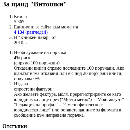
За щанд "Витошки"
Книги
5 365
Единични за сайта към момента
4 134
(разгледай)
В "Книжен пазар" от
2010 г.
Необслужване на поръчка
4% риск
(спрямо 100 поръчани)
Отказани книги спрямо последните 100 поръчани. Ако
щандът няма отказани или е с под 20 поръчани книги,
получава 0%.
Издава
опростени фактури
Ако желаете фактура, моля, пререгистрирайте се като
юридическо лице през ("Моето меню") - "Моят акаунт" -
"Редакция на профил" - "Смени физическо с
юридическо лице" или оставете данните за фирмата в
съобщение към направена поръчка.
Отстъпки