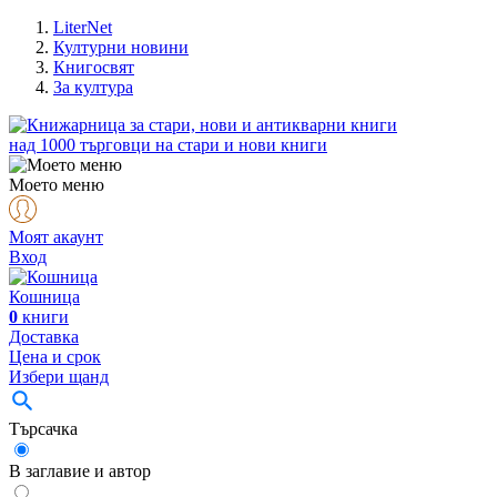
LiterNet
Културни новини
Книгосвят
За култура
над
1000
търговци на стари и нови книги
Моето меню
Моят акаунт
Вход
Кошница
0
книги
Доставка
Цена и срок
Избери щанд
Търсачка
В заглавие и автор