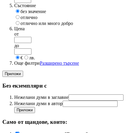
Състояние
без значение
отлично
отлично или много добро
Цена
от
до
€
лв.
Още филтри
Разширено търсене
Без екземпляри с
Нежелани думи в заглавие
Нежелани думи в автор
Само от щандове, които: