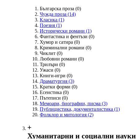
Българска проза
(0)
Чужда проза
(14)
Класика
(1)
Поезия
(1)
Исторически романи
(1)
Фантастика и фентъзи
(0)
Хумор и сатира
(0)
Криминални романи
(0)
Чиклит
(0)
Любовни романи
(0)
Трилъри
(0)
Ужаси
(0)
Книги-игри
(0)
Драматургия
(3)
Кратки форми
(0)
Есеистика
(0)
Пътеписи
(0)
Мемоари, биографии, писма
(3)
Публицистика, документалистика
(1)
Фолклор и митология
(2)
+
Хуманитарни и социални науки