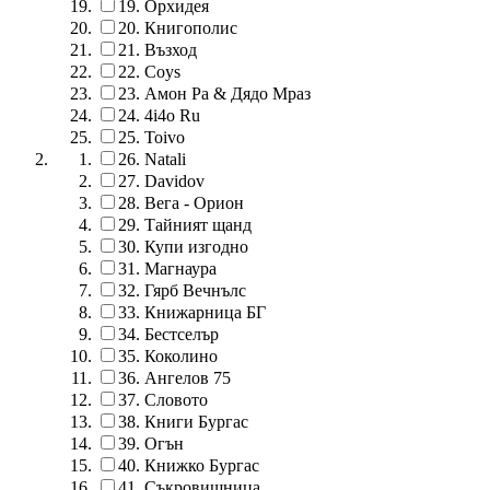
19.
Орхидея
20.
Книгополис
21.
Възход
22.
Coys
23.
Амон Ра & Дядо Мраз
24.
4i4o Ru
25.
Toivo
26.
Natali
27.
Davidov
28.
Вега - Орион
29.
Тайният щанд
30.
Купи изгодно
31.
Магнаура
32.
Гярб Вечнълс
33.
Книжарница БГ
34.
Бестселър
35.
Коколино
36.
Ангелов 75
37.
Словото
38.
Книги Бургас
39.
Огън
40.
Книжко Бургас
41.
Съкровищница