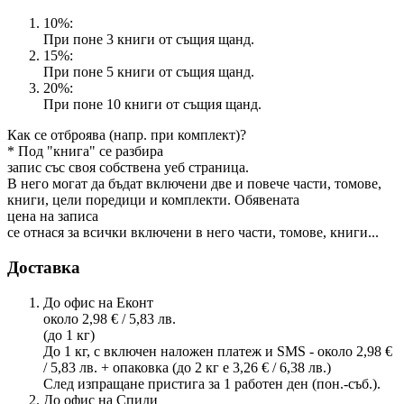
10%:
При поне 3 книги от същия щанд.
15%:
При поне 5 книги от същия щанд.
20%:
При поне 10 книги от същия щанд.
Как се отброява (напр. при комплект)?
* Под "книга" се разбира
запис със своя собствена уеб страница.
В него могат да бъдат включени две и повече части, томове,
книги, цели поредици и комплекти. Обявената
цена на записа
се отнася за всички включени в него части, томове, книги...
Доставка
До офис на Еконт
около 2,98 € / 5,83 лв.
(до 1 кг)
До 1 кг, с включен наложен платеж и SMS - около 2,98 €
/ 5,83 лв. + опаковка (до 2 кг е 3,26 € / 6,38 лв.)
След изпращане пристига за 1 работен ден (пон.-съб.).
До офис на Спиди