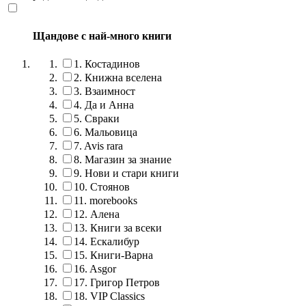
Щандове с най-много книги
1.
Костадинов
2.
Книжна вселена
3.
Взаимност
4.
Да и Анна
5.
Свраки
6.
Мальовица
7.
Avis rara
8.
Магазин за знание
9.
Нови и стари книги
10.
Стоянов
11.
morebooks
12.
Алена
13.
Книги за всеки
14.
Ескалибур
15.
Книги-Варна
16.
Asgor
17.
Григор Петров
18.
VIP Classics