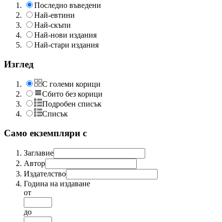
Последно въведени
Най-евтини
Най-скъпи
Най-нови издания
Най-стари издания
Изглед
С големи корици
Сбито без корици
Подробен списък
Списък
Само екземпляри с
Заглавие
Автор
Издателство
Година на издаване
от
до