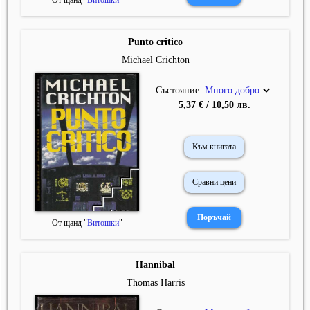
От щанд "
Витошки
"
Punto critico
Michael Crichton
Състояние:
Много добро
5,37 € / 10,50 лв.
Към книгата
Сравни цени
От щанд "
Витошки
"
Hannibal
Thomas Harris