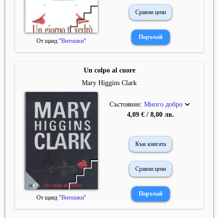
Сравни цени
От щанд "
Витошки
"
Un colpo al cuore
Mary Higgins Clark
Състояние:
Много добро
4,09 € / 8,00 лв.
Към книгата
Сравни цени
От щанд "
Витошки
"