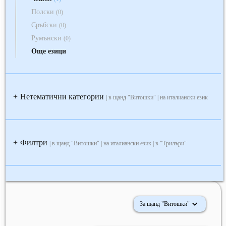
Полски
(0)
Сръбски
(0)
Румънски
(0)
Още езици
Нетематични категории
+
| в щанд "Витошки" | на италиански език
Филтри
+
| в щанд "Витошки" | на италиански език | в "Трилъри"
За щанд "Витошки"