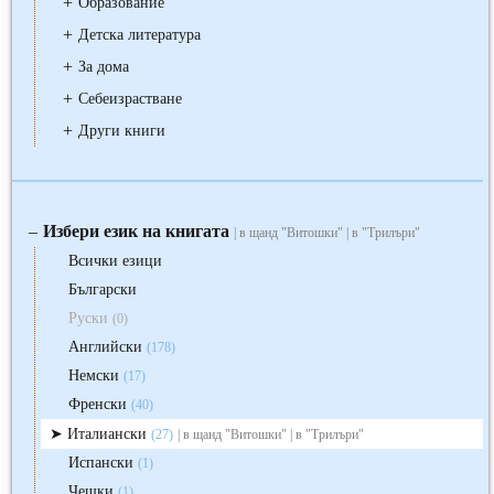
+
Образование
+
Детска литература
+
За дома
+
Себеизрастване
+
Други книги
Избери език на книгата
‒
| в щанд "Витошки" | в "Трилъри"
Всички езици
Български
Руски
(0)
Английски
(178)
Немски
(17)
Френски
(40)
Италиански
(27)
| в щанд "Витошки" | в "Трилъри"
Испански
(1)
Чешки
(1)