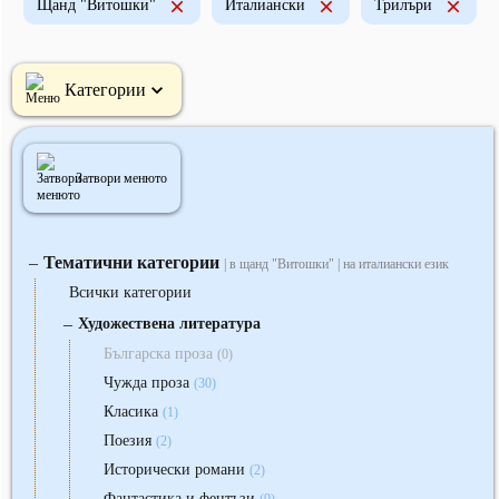
Щанд "Витошки"
Италиански
Трилъри
Категории
Затвори менюто
Тематични категории
‒
| в щанд "Витошки" | на италиански език
Всички категории
‒
Художествена литература
Българска проза
(0)
Чужда проза
(30)
Класика
(1)
Поезия
(2)
Исторически романи
(2)
Фантастика и фентъзи