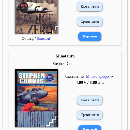
Към книгата
Сравни цени
От щанд "
Витошки
"
Minotauro
Stephen Coonts
Състояние:
Много добро
4,09 € / 8,00 лв.
Към книгата
Сравни цени