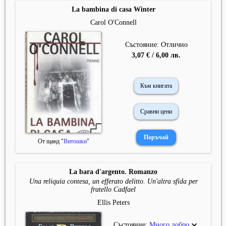
La bambina di casa Winter
Carol O'Connell
Състояние: Отлично
3,07 € / 6,00 лв.
Към книгата
Сравни цени
От щанд "
Витошки
"
La bara d'argento. Romanzo
Una reliquia contesa, un efferato delitto. Un'altra sfida per
fratello Cadfael
Ellis Peters
Състояние:
Много добро