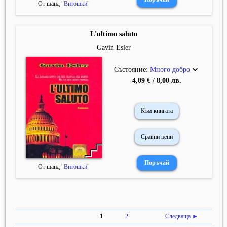
От щанд "
Витошки
"
L'ultimo saluto
Gavin Esler
Състояние:
Много добро
4,09 € / 8,00 лв.
Към книгата
Сравни цени
От щанд "
Витошки
"
1
2
Следваща ►