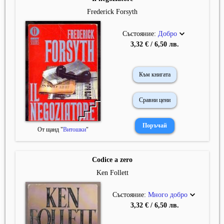
Frederick Forsyth
Състояние:
Добро
3,32 € / 6,50 лв.
Към книгата
Сравни цени
От щанд "
Витошки
"
Codice a zero
Ken Follett
Състояние:
Много добро
3,32 € / 6,50 лв.