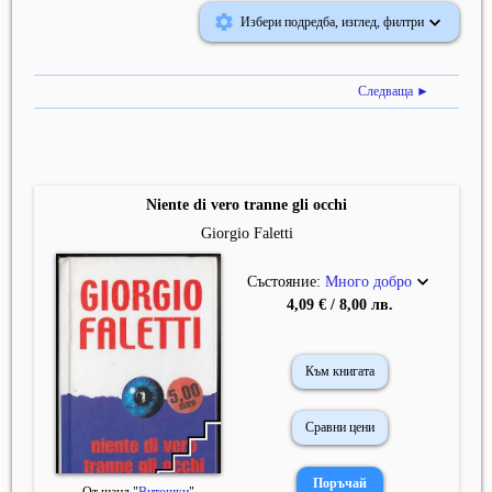
Избери подредба, изглед, филтри
Следваща ►
Niente di vero tranne gli occhi
Giorgio Faletti
Състояние:
Много добро
4,09 € / 8,00 лв.
Към книгата
Сравни цени