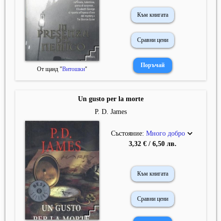
Към книгата
Сравни цени
От щанд "
Витошки
"
Un gusto per la morte
P. D. James
Състояние:
Много добро
3,32 € / 6,50 лв.
Към книгата
Сравни цени