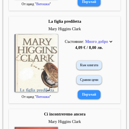
От щанд "
Витошки
"
La figlia prediletta
Mary Higgins Clark
Състояние:
Много добро
4,09 € / 8,00 лв.
Към книгата
Сравни цени
От щанд "
Витошки
"
Ci incontreremo ancora
Mary Higgins Clark