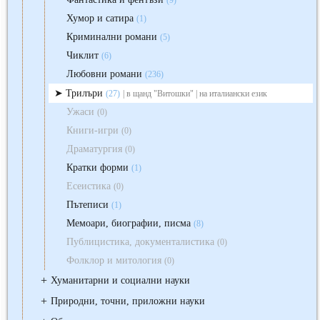
(9)
Хумор и сатира
(1)
Криминални романи
(5)
Чиклит
(6)
Любовни романи
(236)
Трилъри
(27)
| в щанд "Витошки" | на италиански език
Ужаси
(0)
Книги-игри
(0)
Драматургия
(0)
Кратки форми
(1)
Есеистика
(0)
Пътеписи
(1)
Мемоари, биографии, писма
(8)
Публицистика, документалистика
(0)
Фолклор и митология
(0)
+
Хуманитарни и социални науки
+
Природни, точни, приложни науки