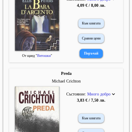
4,09 € / 8,00 лв.
Към книгата
Сравни цени
От щанд "
Витошки
"
Preda
Michael Crichton
Състояние:
Много добро
3,83 € / 7,50 лв.
Към книгата