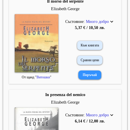
Il morso del serpente
Elizabeth George
Състояние:
Много добро
5,37 € / 10,50 лв.
Към книгата
Сравни цени
От щанд "
Витошки
"
In presenza del nemico
Elizabeth George
Състояние:
Много добро
6,14 € / 12,00 лв.