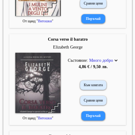
Сравни цени
От щанд "
Витошки
"
Corsa verso il baratro
Elizabeth George
Състояние:
Много добро
4,86 € / 9,50 лв.
Към книгата
Сравни цени
От щанд "
Витошки
"