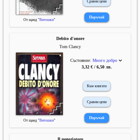
Сравни цени
От щанд "
Витошки
"
Debito d'onore
Tom Clancy
Състояние:
Много добро
3,32 € / 6,50 лв.
Към книгата
Сравни цени
От щанд "
Витошки
"
Il negoziatore