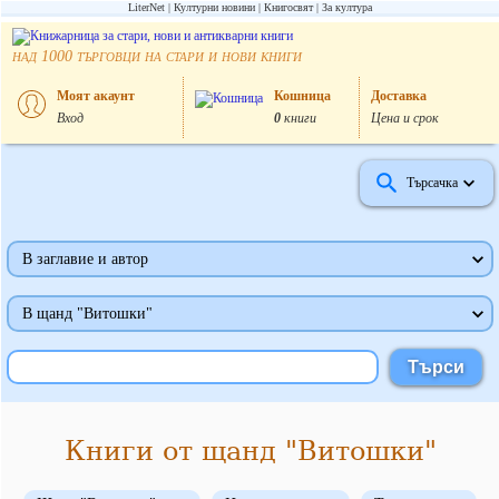
LiterNet
Културни новини
Книгосвят
За култура
над
търговци на стари и нови книги
1000
Моят акаунт
Кошница
Доставка
Вход
0
книги
Цена и срок
Търсачка
В заглавие и автор
В щанд "Витошки"
Книги от щанд "Витошки"