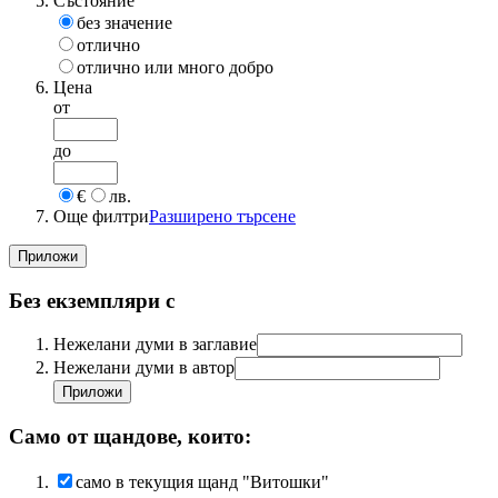
Състояние
без значение
отлично
отлично или много добро
Цена
от
до
€
лв.
Още филтри
Разширено търсене
Без екземпляри с
Нежелани думи в заглавие
Нежелани думи в автор
Само от щандове, които:
само в текущия щанд "Витошки"