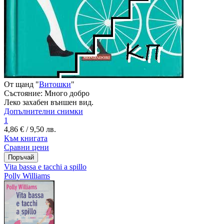
От щанд "
Витошки
"
Състояние:
Много добро
Леко захабен външен вид.
Допълнителни снимки
1
4,86 € / 9,50 лв.
Към книгата
Сравни цени
Vita bassa e tacchi a spillo
Polly Williams