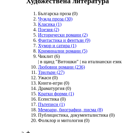
Художествена литература
Българска проза
(0)
Чужда проза
(30)
Класика
(1)
Поезия
(2)
Исторически романи
(2)
Фантастика и фентъзи
(9)
Хумор и сатира
(1)
Криминални романи
(5)
Чиклит
(6)
| в щанд "Витошки" | на италиански език
Любовни романи
(236)
Трилъри
(27)
Ужаси
(0)
Книги-игри
(0)
Драматургия
(0)
Кратки форми
(1)
Есеистика
(0)
Пътеписи
(1)
Мемоари, биографии, писма
(8)
Публицистика, документалистика
(0)
Фолклор и митология
(0)
+