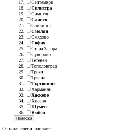
Септември
Силистра
Симитли
Сливен
Сливница
Смолян
Смядово
София
Стара Загора
Суворово
Тетевен
Тополовград
Троян
Трявна
Търговище
Харманли
Хасково
Хисаря
Шумен
Ямбол
От определени щандове