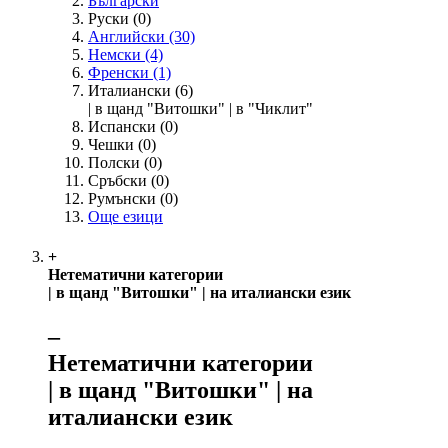
Български
Руски
(0)
Английски
(30)
Немски
(4)
Френски
(1)
Италиански
(6)
| в щанд "Витошки" | в "Чиклит"
Испански
(0)
Чешки
(0)
Полски
(0)
Сръбски
(0)
Румънски
(0)
Още езици
+
Нетематични категории
| в щанд "Витошки" | на италиански език
‒
Нетематични категории
| в щанд "Витошки" | на
италиански език