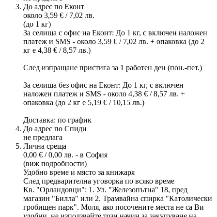
До адрес по Еконт
около 3,59 € / 7,02 лв.
(до 1 кг)
За селища с офис на Еконт: До 1 кг, с включен наложен
платеж и SMS - около 3,59 € / 7,02 лв. + опаковка (до 2
кг е 4,38 € / 8,57 лв.)
След изпращане пристига за 1 работен ден (пон.-пет.)
За селища без офис на Еконт: До 1 кг, с включен
наложен платеж и SMS - около 4,38 € / 8,57 лв. +
опаковка (до 2 кг е 5,19 € / 10,15 лв.)
Доставка: по график
До адрес по Спиди
не предлага
Лична среща
0,00 € / 0,00 лв. - в София
(виж подробности)
Удобно време и място за книжаря
След предварителна уговорка по всяко време
Кв. "Орландовци": 1. Ул. "Железопътна" 18, пред
магазин "Билла" или 2. Трамвайна спирка "Католически
гробищен парк". Моля, ако посочените места не са Ви
удобни, не използвайте този начин за закупуване на