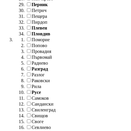
Перник
Петрич
Пещера
Пирдоп
Плевен
Пловдив
Поморие
Попово
Провадия
Първомай
Раднево
Разград
Разлог
Раковски
Рила
Русе
Самоков
Сандански
Свиленград
Свищов
Своге
Севлиево