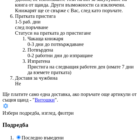
книга от щанда. Други възможности са изключени.
Книжарят ще се свърже с Вас, след като поръчате.
Пратката пристига
1-5 раб. дни
след поръчване
Статуси на пратката до пристигане
Чакаща книжаря
0-3 дни до потвърждаване
Потвърдена
0-2 работни дни до изпращане
Изпратена
Пристига на следващия работен ден (имате 7 дни
да вземете пратката)
Доставя за чужбина
Не
Ще платите
само една доставка
, ако поръчате още артикули от
същия щанд - "
Витошки
".
Избери подредба, изглед, филтри
Подредба
Последно въведени