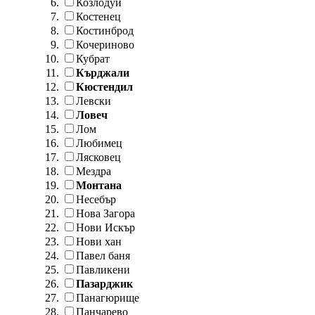
Козлодуй
Костенец
Костинброд
Кочериново
Кубрат
Кърджали
Кюстендил
Левски
Ловеч
Лом
Любимец
Лясковец
Мездра
Монтана
Несебър
Нова Загора
Нови Искър
Нови хан
Павел баня
Павликени
Пазарджик
Панагюрище
Панчарево