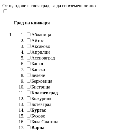
От щандове в твоя град, за да ги вземеш лично
Град на книжаря
Абланица
Айтос
Аксаково
Априлци
Асеновград
Банкя
Банско
Белене
Берковица
Бистрица
Благоевград
Божурище
Ботевград
Бургас
Бухово
Бяла Слатина
Варна