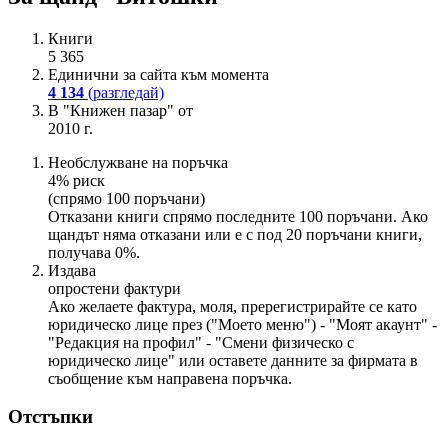
Книги
5 365
Единични за сайта към момента
4 134
(разгледай)
В "Книжен пазар" от
2010 г.
Необслужване на поръчка
4% риск
(спрямо 100 поръчани)
Отказани книги спрямо последните 100 поръчани. Ако
щандът няма отказани или е с под 20 поръчани книги,
получава 0%.
Издава
опростени фактури
Ако желаете фактура, моля, пререгистрирайте се като
юридическо лице през ("Моето меню") - "Моят акаунт" -
"Редакция на профил" - "Смени физическо с
юридическо лице" или оставете данните за фирмата в
съобщение към направена поръчка.
Отстъпки