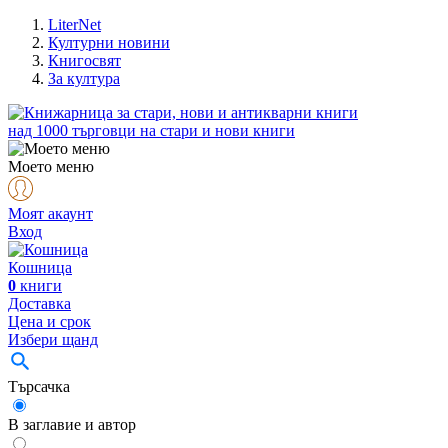
LiterNet
Културни новини
Книгосвят
За култура
над
1000
търговци на стари и нови книги
Моето меню
Моят акаунт
Вход
Кошница
0
книги
Доставка
Цена и срок
Избери щанд
Търсачка
В заглавие и автор