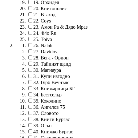
19.
Орхидея
20.
Книгополис
21.
Възход
22.
Coys
23.
Амон Ра & Дядо Мраз
24.
4i4o Ru
25.
Toivo
26.
Natali
27.
Davidov
28.
Вега - Орион
29.
Тайният щанд
30.
Магнаура
31.
Купи изгодно
32.
Гярб Вечнълс
33.
Книжарница БГ
34.
Бестселър
35.
Коколино
36.
Ангелов 75
37.
Словото
38.
Книги Бургас
39.
Огън
40.
Книжко Бургас
41.
Съкровищница