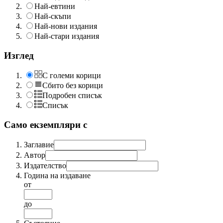
Най-евтини
Най-скъпи
Най-нови издания
Най-стари издания
Изглед
С големи корици
Сбито без корици
Подробен списък
Списък
Само екземпляри с
Заглавие
Автор
Издателство
Година на издаване
от
до