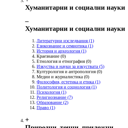
Хуманитарни и социални науки
‒
Хуманитарни и социални науки
Литературни изследвания
(1)
Езикознание и семиотика
(1)
История и археология
(1)
Краезнание
(0)
Етнология и етнография
(0)
Изкуства и науки за изкуствата
(5)
Културология и антропология
(0)
Медии и журналистика
(0)
Философия, естетика и етика
(1)
Политология и социология
(1)
Психология
(1)
Религиознание
(7)
Образование
(2)
Право
(1)
+
Природни, точни, приложни