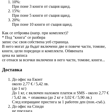
10%:
При поне 3 книги от същия щанд.
15%:
При поне 5 книги от същия щанд.
20%:
При поне 10 книги от същия щанд.
Как се отброява (напр. при комплект)?
* Под "книга" се разбира
запис със своя собствена уеб страница.
В него могат да бъдат включени две и повече части, томове,
книги, цели поредици и комплекти. Обявената
цена на записа
се отнася за всички включени в него части, томове, книги...
Доставка
До офис на Еконт
около 2,77 € / 5,42 лв.
(до 1 кг)
До 1 кг, с включен наложен платеж и SMS - около 2,77 €
/ 5,42 лв. + опаковка (до 2 кг е 3,02 € / 5,90 лв.)
След изпращане пристига за 1 работен ден (пон.-съб.).
До офис на Спиди
не предлага