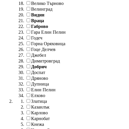
Велико Търново
Велинград
Видин
Враца
Габрово
Гара Елин Пелин
Годеч
Горна Оряховица
Гоце Делчев
Джебел
Димитровград
Добрич
Доспат
Дряново
Дупница
Елин Пелин
Елхово
Златица
Казанлък
Карлово
Карнобат
Кнежа