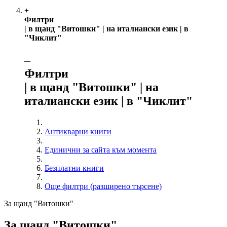
+
Филтри
| в щанд "Витошки" | на италиански език | в
"Чиклит"
‒
Филтри
| в щанд "Витошки" | на
италиански език | в "Чиклит"
Антикварни книги
Единични за сайта към момента
Безплатни книги
Още филтри (разширено търсене)
За щанд "Витошки"
За щанд "Витошки"