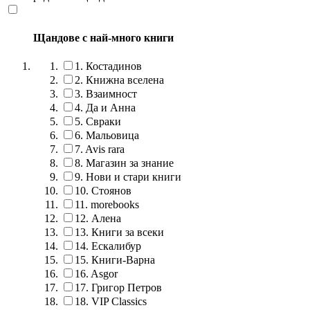
Щандове с най-много книги
1.
Костадинов
2.
Книжна вселена
3.
Взаимност
4.
Да и Анна
5.
Свраки
6.
Мальовица
7.
Avis rara
8.
Магазин за знание
9.
Нови и стари книги
10.
Стоянов
11.
morebooks
12.
Алена
13.
Книги за всеки
14.
Ескалибур
15.
Книги-Варна
16.
Asgor
17.
Григор Петров
18.
VIP Classics