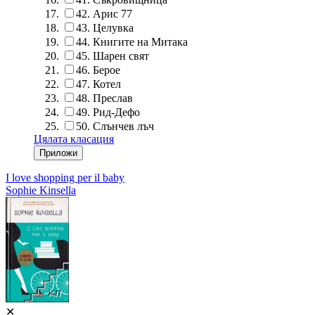
42.
Арис 77
43.
Целувка
44.
Книгите на Митака
45.
Шарен свят
46.
Берое
47.
Котел
48.
Преслав
49.
Рид-Дефо
50.
Слънчев лъч
Цялата класация
I love shopping per il baby
Sophie Kinsella
✕