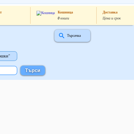
т
Кошница
Доставка
0
книги
Цена и срок
Търсачка
ошки"