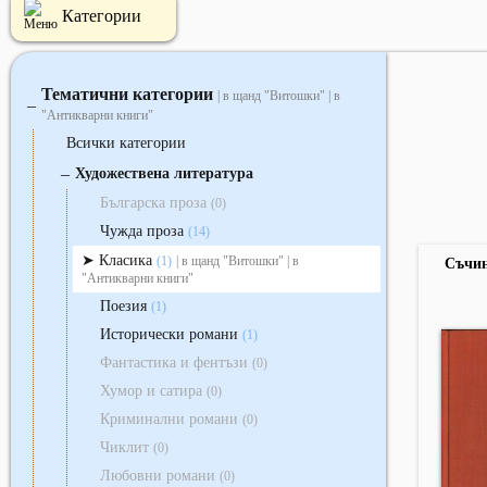
Категории
Тематични категории
| в щанд "Витошки" | в
‒
"Антикварни книги"
Всички категории
‒
Художествена литература
Българска проза
(0)
Чужда проза
(14)
Класика
(1)
| в щанд "Витошки" | в
Съчин
"Антикварни книги"
Поезия
(1)
Исторически романи
(1)
Фантастика и фентъзи
(0)
Хумор и сатира
(0)
Криминални романи
(0)
Чиклит
(0)
Любовни романи
(0)