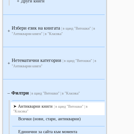
+
Други книги
Избери език на книгата
| в щанд "Витошки" | в
+
"Антикварни книги" | в "Класика"
Нетематични категории
| в щанд "Витошки" | в
+
"Антикварни книги"
Филтри
‒
| в щанд "Витошки" | в "Класика"
Антикварни книги
| в щанд "Витошки" | в
"Класика"
Всички (нови, стари, антикварни)
Единични за сайта към момента