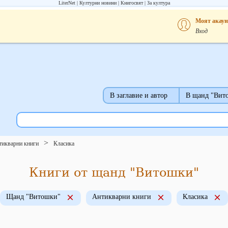
LiterNet
Културни новини
Книгосвят
За култура
Моят акаун
Вход
В заглавие и автор
В щанд "Вит
тикварни книги
Класика
Книги от щанд "Витошки"
Щанд "Витошки"
Антикварни книги
Класика