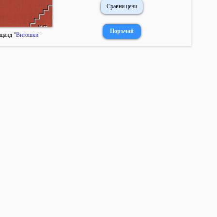
Сравни цени
щанд "
Витошки
"