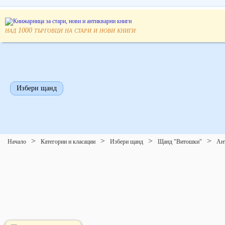
над
търговци на стари и нови книги
1000
Избери щанд
Начало
Категории и класации
Избери щанд
Щанд "Витошки"
Ан