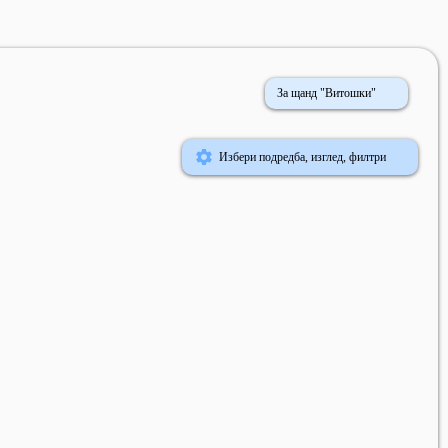
За щанд "Витошки"
Избери подредба, изглед, филтри