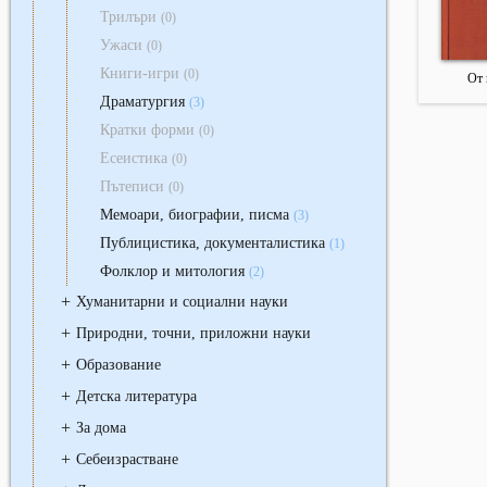
Трилъри
(0)
Ужаси
(0)
Книги-игри
(0)
От 
Драматургия
(3)
Кратки форми
(0)
Есеистика
(0)
Пътеписи
(0)
Мемоари, биографии, писма
(3)
Публицистика, документалистика
(1)
Фолклор и митология
(2)
+
Хуманитарни и социални науки
+
Природни, точни, приложни науки
+
Образование
+
Детска литература
+
За дома
+
Себеизрастване