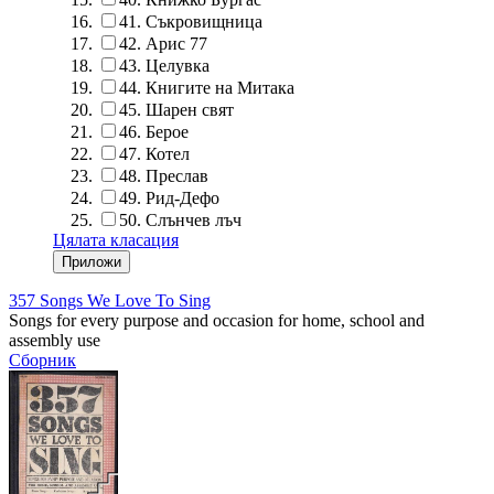
41.
Съкровищница
42.
Арис 77
43.
Целувка
44.
Книгите на Митака
45.
Шарен свят
46.
Берое
47.
Котел
48.
Преслав
49.
Рид-Дефо
50.
Слънчев лъч
Цялата класация
357 Songs We Love To Sing
Songs for every purpose and occasion for home, school and
assembly use
Сборник