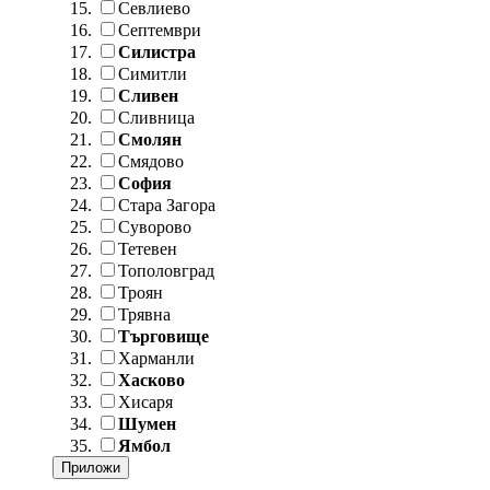
Севлиево
Септември
Силистра
Симитли
Сливен
Сливница
Смолян
Смядово
София
Стара Загора
Суворово
Тетевен
Тополовград
Троян
Трявна
Търговище
Харманли
Хасково
Хисаря
Шумен
Ямбол