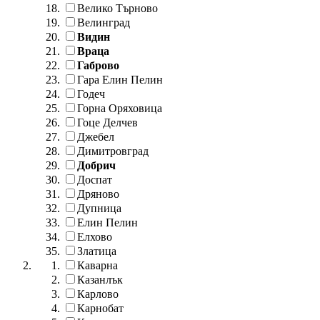
Велико Търново
Велинград
Видин
Враца
Габрово
Гара Елин Пелин
Годеч
Горна Оряховица
Гоце Делчев
Джебел
Димитровград
Добрич
Доспат
Дряново
Дупница
Елин Пелин
Елхово
Златица
Каварна
Казанлък
Карлово
Карнобат