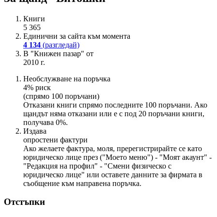
Книги
5 365
Единични за сайта към момента
4 134
(разгледай)
В "Книжен пазар" от
2010 г.
Необслужване на поръчка
4% риск
(спрямо 100 поръчани)
Отказани книги спрямо последните 100 поръчани. Ако
щандът няма отказани или е с под 20 поръчани книги,
получава 0%.
Издава
опростени фактури
Ако желаете фактура, моля, пререгистрирайте се като
юридическо лице през ("Моето меню") - "Моят акаунт" -
"Редакция на профил" - "Смени физическо с
юридическо лице" или оставете данните за фирмата в
съобщение към направена поръчка.
Отстъпки