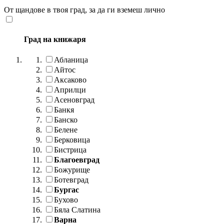
От щандове в твоя град, за да ги вземеш лично
Град на книжаря
Абланица
Айтос
Аксаково
Априлци
Асеновград
Банкя
Банско
Белене
Берковица
Бистрица
Благоевград
Божурище
Ботевград
Бургас
Бухово
Бяла Слатина
Варна