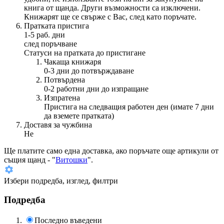
книга от щанда. Други възможности са изключени.
Книжарят ще се свърже с Вас, след като поръчате.
Пратката пристига
1-5 раб. дни
след поръчване
Статуси на пратката до пристигане
Чакаща книжаря
0-3 дни до потвърждаване
Потвърдена
0-2 работни дни до изпращане
Изпратена
Пристига на следващия работен ден (имате 7 дни
да вземете пратката)
Доставя за чужбина
Не
Ще платите
само една доставка
, ако поръчате още артикули от
същия щанд - "
Витошки
".
Избери подредба, изглед, филтри
Подредба
Последно въведени