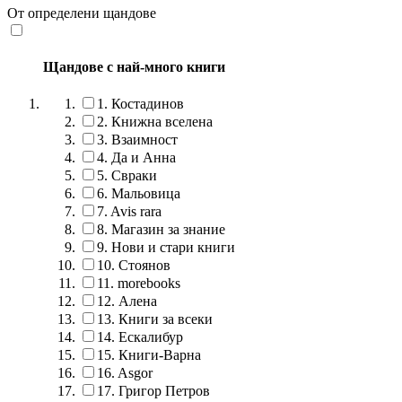
От определени щандове
Щандове с най-много книги
1.
Костадинов
2.
Книжна вселена
3.
Взаимност
4.
Да и Анна
5.
Свраки
6.
Мальовица
7.
Avis rara
8.
Магазин за знание
9.
Нови и стари книги
10.
Стоянов
11.
morebooks
12.
Алена
13.
Книги за всеки
14.
Ескалибур
15.
Книги-Варна
16.
Asgor
17.
Григор Петров