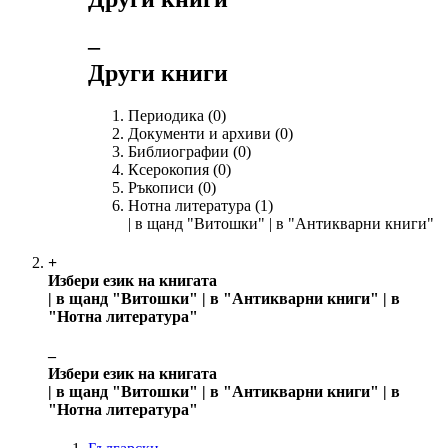
‒
Други книги
Периодика
(0)
Документи и архиви
(0)
Библиографии
(0)
Ксерокопия
(0)
Ръкописи
(0)
Нотна литература
(1)
| в щанд "Витошки" | в "Антикварни книги"
+
Избери език на книгата
| в щанд "Витошки" | в "Антикварни книги" | в
"Нотна литература"
‒
Избери език на книгата
| в щанд "Витошки" | в "Антикварни книги" | в
"Нотна литература"