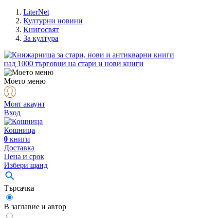
LiterNet
Културни новини
Книгосвят
За култура
над
1000
търговци на стари и нови книги
Моето меню
Моят акаунт
Вход
Кошница
0
книги
Доставка
Цена и срок
Избери щанд
Търсачка
В заглавие и автор