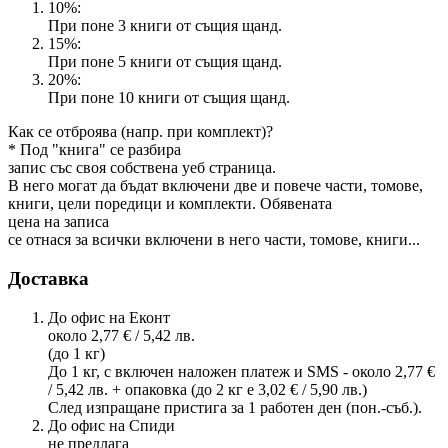
10%:
При поне 3 книги от същия щанд.
15%:
При поне 5 книги от същия щанд.
20%:
При поне 10 книги от същия щанд.
Как се отброява (напр. при комплект)?
* Под "книга" се разбира
запис със своя собствена уеб страница.
В него могат да бъдат включени две и повече части, томове,
книги, цели поредици и комплекти. Обявената
цена на записа
се отнася за всички включени в него части, томове, книги...
Доставка
До офис на Еконт
около 2,77 € / 5,42 лв.
(до 1 кг)
До 1 кг, с включен наложен платеж и SMS - около 2,77 €
/ 5,42 лв. + опаковка (до 2 кг е 3,02 € / 5,90 лв.)
След изпращане пристига за 1 работен ден (пон.-съб.).
До офис на Спиди
не предлага