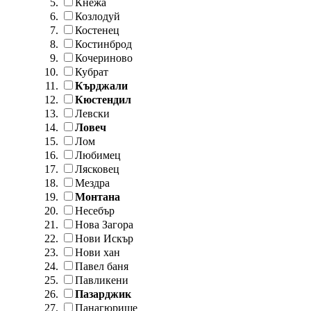
Кнежа
Козлодуй
Костенец
Костинброд
Кочериново
Кубрат
Кърджали
Кюстендил
Левски
Ловеч
Лом
Любимец
Лясковец
Мездра
Монтана
Несебър
Нова Загора
Нови Искър
Нови хан
Павел баня
Павликени
Пазарджик
Панагюрище