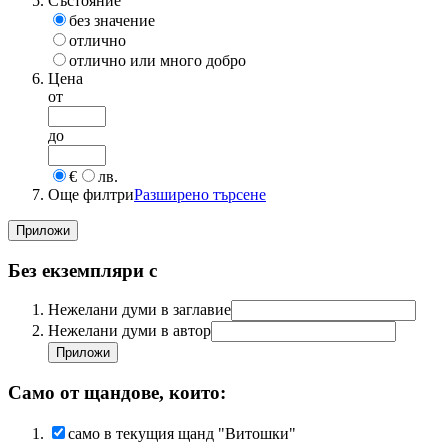
Състояние
без значение
отлично
отлично или много добро
Цена
от
до
€
лв.
Още филтри
Разширено търсене
Без екземпляри с
Нежелани думи в заглавие
Нежелани думи в автор
Само от щандове, които:
само в текущия щанд "Витошки"