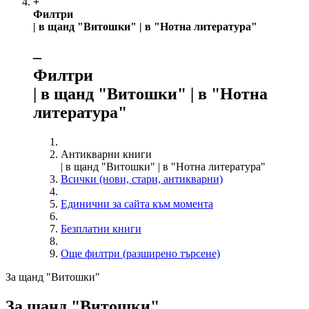
+
Филтри
| в щанд "Витошки" | в "Нотна литература"
‒
Филтри
| в щанд "Витошки" | в "Нотна
литература"
Антикварни книги
| в щанд "Витошки" | в "Нотна литература"
Всички (нови, стари, антикварни)
Единични за сайта към момента
Безплатни книги
Още филтри (разширено търсене)
За щанд "Витошки"
За щанд "Витошки"