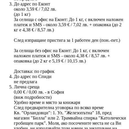
До адрес по Еконт
около 3,59 € / 7,02 лв.
(до 1 кг)
За селища с офис на Еконт: До 1 кг, с включен наложен
платеж и SMS - около 3,59 € / 7,02 лв. + опаковка (до 2
кг е 4,38 € / 8,57 лв.)
След изпращане пристига за 1 работен ден (пон.-пет.)
За селища без офис на Еконт: До 1 кг, с включен
наложен платеж и SMS - около 4,38 € / 8,57 лв. +
опаковка (до 2 кг е 5,19 € / 10,15 лв.)
Доставка: по график
До адрес по Спиди
не предлага
Лична среща
0,00 € / 0,00 лв. - в София
(виж подробности)
Удобно време и място за книжаря
След предварителна уговорка по всяко време
Кв. "Орландовци": 1. Ул. "Железопътна" 18, пред
магазин "Билла" или 2. Трамвайна спирка "Католически
гробищен парк". Моля, ако посочените места не са Ви
удобни, не използвайте този начин за закупуване на