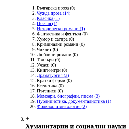
Българска проза
(0)
Чужда проза
(14)
Класика
(1)
Поезия
(1)
Исторически романи
(1)
Фантастика и фентъзи
(0)
Хумор и сатира
(0)
Криминални романи
(0)
Чиклит
(0)
Любовни романи
(0)
Трилъри
(0)
Ужаси
(0)
Книги-игри
(0)
Драматургия
(3)
Кратки форми
(0)
Есеистика
(0)
Пътеписи
(0)
Мемоари, биографии, писма
(3)
Публицистика, документалистика
(1)
Фолклор и митология
(2)
+
Хуманитарни и социални науки