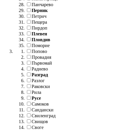
Панчарево
Перник
Петрич
Пещера
Пирдоп
Плевен
Пловдив
Поморие
Попово
Провадия
Първомай
Раднево
Разград
Разлог
Раковски
Рила
Русе
Самоков
Сандански
Свиленград
Свищов
Своге