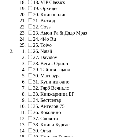
18.
VIP Classics
19.
Орхидея
20.
Книгополис
21.
Възход
22.
Coys
23.
Амон Ра & Дядо Мраз
24.
4i4o Ru
25.
Toivo
26.
Natali
27.
Davidov
28.
Вега - Орион
29.
Тайният щанд
30.
Магнаура
31.
Купи изгодно
32.
Гярб Вечнълс
33.
Книжарница БГ
34.
Бестселър
35.
Ангелов 75
36.
Коколино
37.
Словото
38.
Книги Бургас
39.
Огън
40.
Книжко Бургас