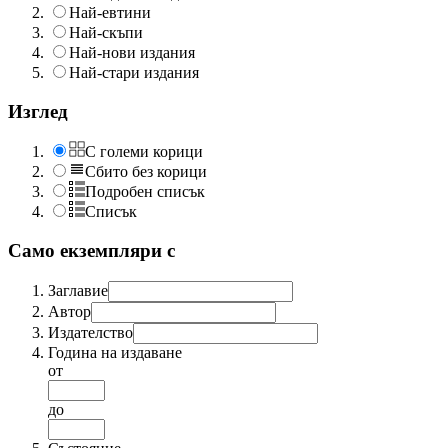
Най-евтини
Най-скъпи
Най-нови издания
Най-стари издания
Изглед
С големи корици
Сбито без корици
Подробен списък
Списък
Само екземпляри с
Заглавие
Автор
Издателство
Година на издаване
от
до