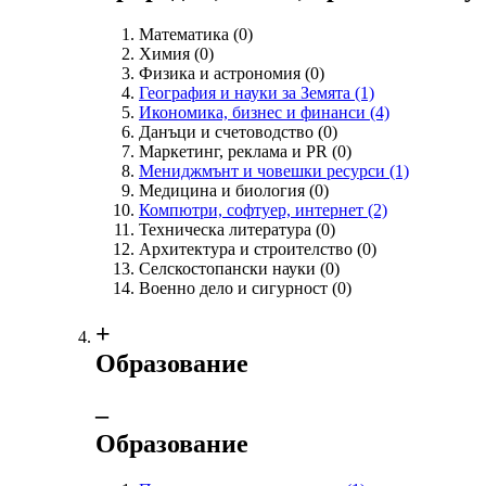
Математика
(0)
Химия
(0)
Физика и астрономия
(0)
География и науки за Земята
(1)
Икономика, бизнес и финанси
(4)
Данъци и счетоводство
(0)
Маркетинг, реклама и PR
(0)
Мениджмънт и човешки ресурси
(1)
Медицина и биология
(0)
Компютри, софтуер, интернет
(2)
Техническа литература
(0)
Архитектура и строителство
(0)
Селскостопански науки
(0)
Военно дело и сигурност
(0)
+
Образование
‒
Образование