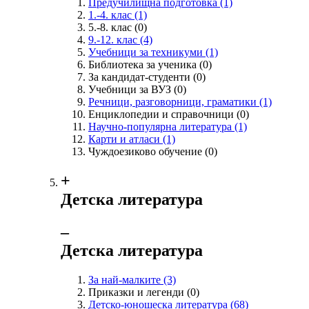
Предучилищна подготовка
(1)
1.-4. клас
(1)
5.-8. клас
(0)
9.-12. клас
(4)
Учебници за техникуми
(1)
Библиотека за ученика
(0)
За кандидат-студенти
(0)
Учебници за ВУЗ
(0)
Речници, разговорници, граматики
(1)
Енциклопедии и справочници
(0)
Научно-популярна литература
(1)
Карти и атласи
(1)
Чуждоезиково обучение
(0)
+
Детска литература
‒
Детска литература
За най-малките
(3)
Приказки и легенди
(0)
Детско-юношеска литература
(68)