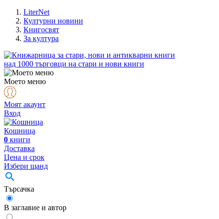
LiterNet
Културни новини
Книгосвят
За култура
над
1000
търговци на стари и нови книги
Моето меню
Моят акаунт
Вход
Кошница
0
книги
Доставка
Цена и срок
Избери щанд
Търсачка
В заглавие и автор