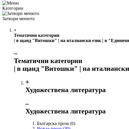
Категории
Затвори менюто
+
Тематични категории
| в щанд "Витошки" | на италиански език | в "Единич
‒
Тематични категории
| в щанд "Витошки" | на италиански
+
Художествена литература
‒
Художествена литература
Българска проза
(0)
Чужда проза
(30)