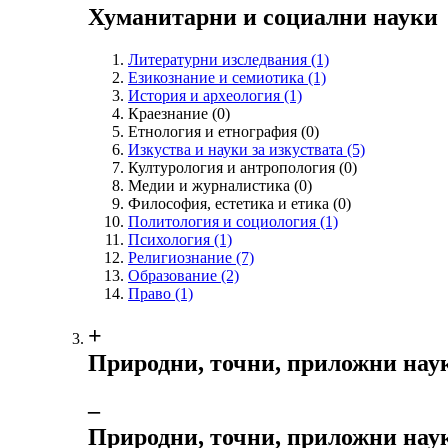
Хуманитарни и социални науки
Литературни изследвания
(1)
Езикознание и семиотика
(1)
История и археология
(1)
Краезнание
(0)
Етнология и етнография
(0)
Изкуства и науки за изкуствата
(5)
Културология и антропология
(0)
Медии и журналистика
(0)
Философия, естетика и етика
(0)
Политология и социология
(1)
Психология
(1)
Религиознание
(7)
Образование
(2)
Право
(1)
+
Природни, точни, приложни нау
‒
Природни, точни, приложни нау