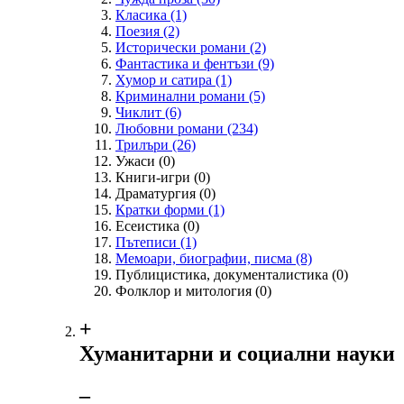
Класика
(1)
Поезия
(2)
Исторически романи
(2)
Фантастика и фентъзи
(9)
Хумор и сатира
(1)
Криминални романи
(5)
Чиклит
(6)
Любовни романи
(234)
Трилъри
(26)
Ужаси
(0)
Книги-игри
(0)
Драматургия
(0)
Кратки форми
(1)
Есеистика
(0)
Пътеписи
(1)
Мемоари, биографии, писма
(8)
Публицистика, документалистика
(0)
Фолклор и митология
(0)
+
Хуманитарни и социални науки
‒