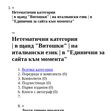
+
Нетематични категории
| в щанд "Витошки" | на италиански език | в
"Единични за сайта към момента"
‒
Нетематични категории
| в щанд "Витошки" | на
италиански език | в "Единични за
сайта към момента"
Всички категории
Поредици и комплекти
(0)
Конволюти
(0)
Подлистници
(0)
Първи издания
(0)
Книги с автограф
(0)
+
Други типове продукти