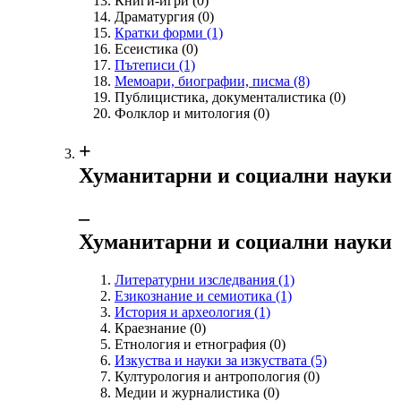
Книги-игри
(0)
Драматургия
(0)
Кратки форми
(1)
Есеистика
(0)
Пътеписи
(1)
Мемоари, биографии, писма
(8)
Публицистика, документалистика
(0)
Фолклор и митология
(0)
+
Хуманитарни и социални науки
‒
Хуманитарни и социални науки
Литературни изследвания
(1)
Езикознание и семиотика
(1)
История и археология
(1)
Краезнание
(0)
Етнология и етнография
(0)
Изкуства и науки за изкуствата
(5)
Културология и антропология
(0)
Медии и журналистика
(0)