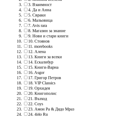
3.
Взаимност
4.
Да и Анна
5.
Свраки
6.
Мальовица
7.
Avis rara
8.
Магазин за знание
9.
Нови и стари книги
10.
Стоянов
11.
morebooks
12.
Алена
13.
Книги за всеки
14.
Ескалибур
15.
Книги-Варна
16.
Asgor
17.
Григор Петров
18.
VIP Classics
19.
Орхидея
20.
Книгополис
21.
Възход
22.
Coys
23.
Амон Ра & Дядо Мраз
24.
4i4o Ru