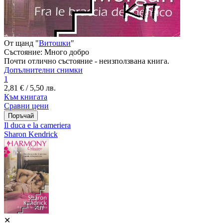
От щанд "
Витошки
"
Състояние:
Много добро
Почти отлично състояние - неизползвана книга.
Допълнителни снимки
1
2,81 € / 5,50 лв.
Към книгата
Сравни цени
Il duca e la cameriera
Sharon Kendrick
✕