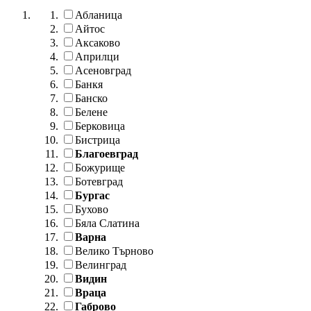
Абланица
Айтос
Аксаково
Априлци
Асеновград
Банкя
Банско
Белене
Берковица
Бистрица
Благоевград
Божурище
Ботевград
Бургас
Бухово
Бяла Слатина
Варна
Велико Търново
Велинград
Видин
Враца
Габрово