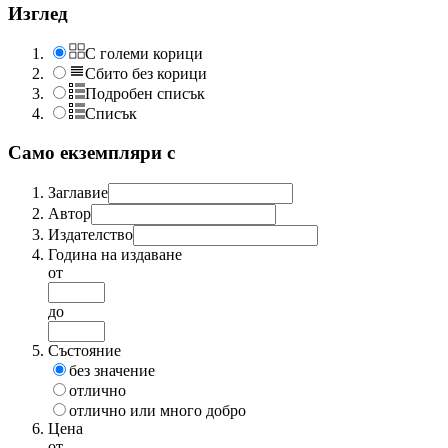
Изглед
С големи корици
Сбито без корици
Подробен списък
Списък
Само екземпляри с
Заглавие
Автор
Издателство
Година на издаване
от
до
Състояние
без значение
отлично
отлично или много добро
Цена
от