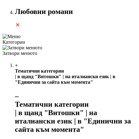
Любовни романи
Категории
Затвори менюто
+
Тематични категории
| в щанд "Витошки" | на италиански език | в
"Единични за сайта към момента"
‒
Тематични категории
| в щанд "Витошки" | на
италиански език | в "Единични за
сайта към момента"