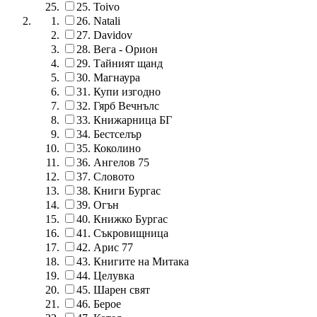
25.
Toivo
26.
Natali
27.
Davidov
28.
Вега - Орион
29.
Тайният щанд
30.
Магнаура
31.
Купи изгодно
32.
Гярб Вечнълс
33.
Книжарница БГ
34.
Бестселър
35.
Коколино
36.
Ангелов 75
37.
Словото
38.
Книги Бургас
39.
Огън
40.
Книжко Бургас
41.
Съкровищница
42.
Арис 77
43.
Книгите на Митака
44.
Целувка
45.
Шарен свят
46.
Берое