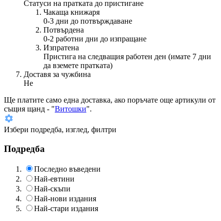
Статуси на пратката до пристигане
Чакаща книжаря
0-3 дни до потвърждаване
Потвърдена
0-2 работни дни до изпращане
Изпратена
Пристига на следващия работен ден (имате 7 дни
да вземете пратката)
Доставя за чужбина
Не
Ще платите
само една доставка
, ако поръчате още артикули от
същия щанд - "
Витошки
".
Избери подредба, изглед, филтри
Подредба
Последно въведени
Най-евтини
Най-скъпи
Най-нови издания
Най-стари издания