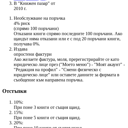
В "Книжен пазар" от
2010 г.
Необслужване на поръчка
4% риск
(спрямо 100 поръчани)
Отказани книги спрямо последните 100 поръчани. Ако
щандът няма отказани или е с под 20 поръчани книги,
получава 0%.
Издава
опростени фактури
Ако желаете фактура, моля, пререгистрирайте се като
юридическо лице през ("Моето меню") - "Моят акаунт" -
"Редакция на профил" - "Смени физическо с
юридическо лице" или оставете данните за фирмата в
съобщение към направена поръчка.
Отстъпки
10%:
При поне 3 книги от същия щанд.
15%:
При поне 5 книги от същия щанд.
20%:
При поне 10 книги от същия щанд.