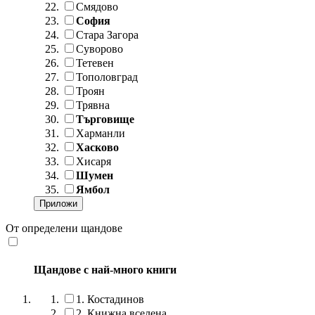
Смядово
София
Стара Загора
Суворово
Тетевен
Тополовград
Троян
Трявна
Търговище
Харманли
Хасково
Хисаря
Шумен
Ямбол
От определени щандове
Щандове с най-много книги
1.
Костадинов
2.
Книжна вселена