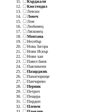
Кърджали
Кюстендил
Левски
Ловеч
Лом
Любимец
Лясковец
Монтана
Несебър
Нова Загора
Нови Искър
Нови хан
Павел баня
Павликени
Пазарджик
Панагюрище
Панчарево
Перник
Петрич
Пещера
Пирдоп
Плевен
Пловдив