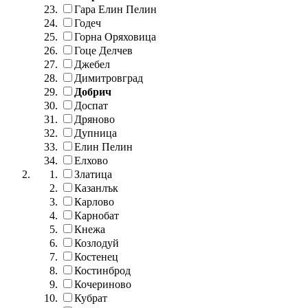
Гара Елин Пелин
Годеч
Горна Оряховица
Гоце Делчев
Джебел
Димитровград
Добрич
Доспат
Дряново
Дупница
Елин Пелин
Елхово
Златица
Казанлък
Карлово
Карнобат
Кнежа
Козлодуй
Костенец
Костинброд
Кочериново
Кубрат