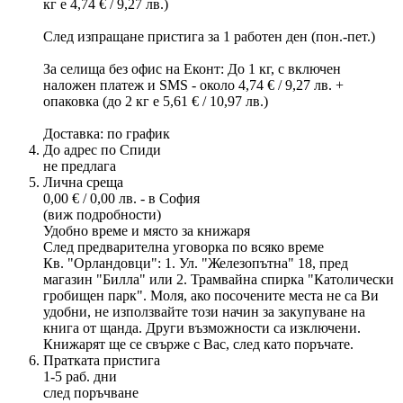
кг е 4,74 € / 9,27 лв.)
След изпращане пристига за 1 работен ден (пон.-пет.)
За селища без офис на Еконт: До 1 кг, с включен
наложен платеж и SMS - около 4,74 € / 9,27 лв. +
опаковка (до 2 кг е 5,61 € / 10,97 лв.)
Доставка: по график
До адрес по Спиди
не предлага
Лична среща
0,00 € / 0,00 лв. - в София
(виж подробности)
Удобно време и място за книжаря
След предварителна уговорка по всяко време
Кв. "Орландовци": 1. Ул. "Железопътна" 18, пред
магазин "Билла" или 2. Трамвайна спирка "Католически
гробищен парк". Моля, ако посочените места не са Ви
удобни, не използвайте този начин за закупуване на
книга от щанда. Други възможности са изключени.
Книжарят ще се свърже с Вас, след като поръчате.
Пратката пристига
1-5 раб. дни
след поръчване