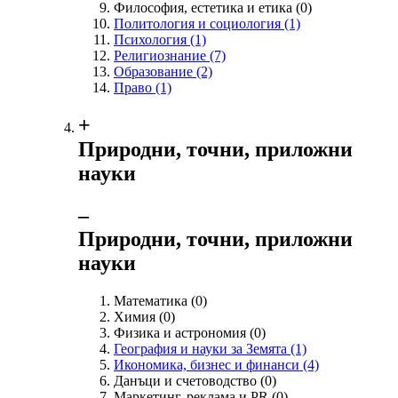
Философия, естетика и етика
(0)
Политология и социология
(1)
Психология
(1)
Религиознание
(7)
Образование
(2)
Право
(1)
+
Природни, точни, приложни
науки
‒
Природни, точни, приложни
науки
Математика
(0)
Химия
(0)
Физика и астрономия
(0)
География и науки за Земята
(1)
Икономика, бизнес и финанси
(4)
Данъци и счетоводство
(0)
Маркетинг, реклама и PR
(0)