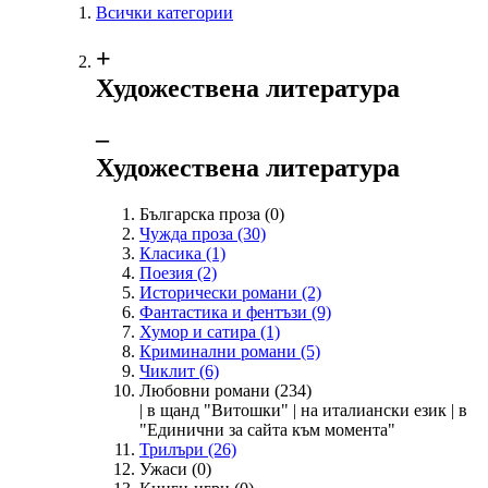
Всички категории
+
Художествена литература
‒
Художествена литература
Българска проза
(0)
Чужда проза
(30)
Класика
(1)
Поезия
(2)
Исторически романи
(2)
Фантастика и фентъзи
(9)
Хумор и сатира
(1)
Криминални романи
(5)
Чиклит
(6)
Любовни романи
(234)
| в щанд "Витошки" | на италиански език | в
"Единични за сайта към момента"
Трилъри
(26)
Ужаси
(0)