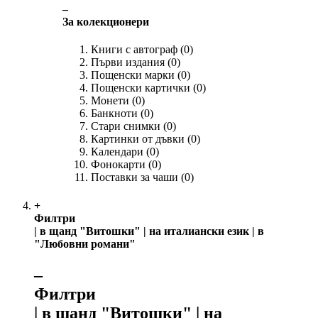
‒
За колекционери
Книги с автограф
(0)
Първи издания
(0)
Пощенски марки
(0)
Пощенски картички
(0)
Монети
(0)
Банкноти
(0)
Стари снимки
(0)
Картинки от дъвки
(0)
Календари
(0)
Фонокарти
(0)
Поставки за чаши
(0)
+
Филтри
| в щанд "Витошки" | на италиански език | в
"Любовни романи"
‒
Филтри
| в щанд "Витошки" | на