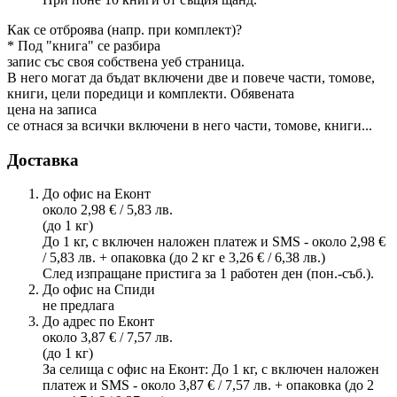
Как се отброява (напр. при комплект)?
* Под "книга" се разбира
запис със своя собствена уеб страница.
В него могат да бъдат включени две и повече части, томове,
книги, цели поредици и комплекти. Обявената
цена на записа
се отнася за всички включени в него части, томове, книги...
Доставка
До офис на Еконт
около 2,98 € / 5,83 лв.
(до 1 кг)
До 1 кг, с включен наложен платеж и SMS - около 2,98 €
/ 5,83 лв. + опаковка (до 2 кг е 3,26 € / 6,38 лв.)
След изпращане пристига за 1 работен ден (пон.-съб.).
До офис на Спиди
не предлага
До адрес по Еконт
около 3,87 € / 7,57 лв.
(до 1 кг)
За селища с офис на Еконт: До 1 кг, с включен наложен
платеж и SMS - около 3,87 € / 7,57 лв. + опаковка (до 2