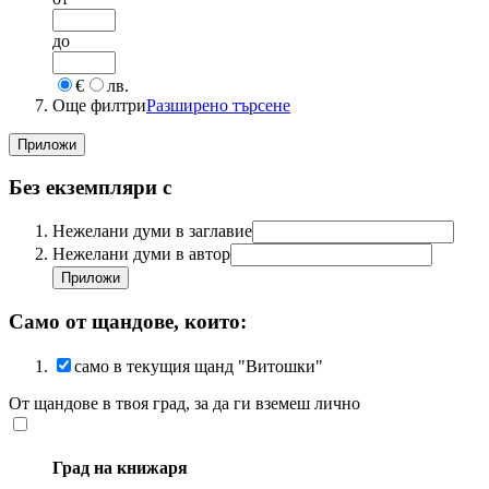
до
€
лв.
Още филтри
Разширено търсене
Без екземпляри с
Нежелани думи в заглавие
Нежелани думи в автор
Само от щандове, които:
само в текущия щанд "Витошки"
От щандове в твоя град, за да ги вземеш лично
Град на книжаря