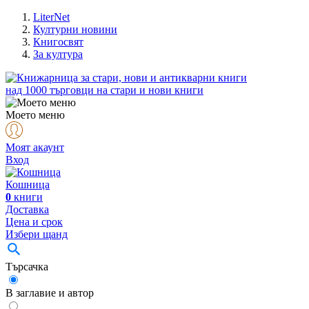
LiterNet
Културни новини
Книгосвят
За култура
над
1000
търговци на стари и нови книги
Моето меню
Моят акаунт
Вход
Кошница
0
книги
Доставка
Цена и срок
Избери щанд
Търсачка
В заглавие и автор