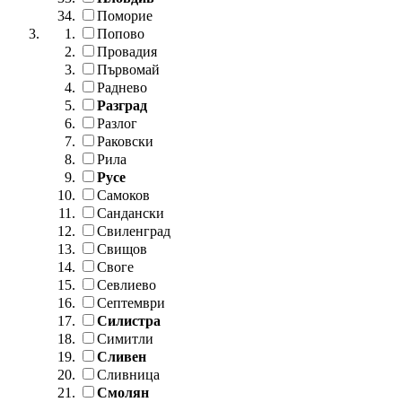
Поморие
Попово
Провадия
Първомай
Раднево
Разград
Разлог
Раковски
Рила
Русе
Самоков
Сандански
Свиленград
Свищов
Своге
Севлиево
Септември
Силистра
Симитли
Сливен
Сливница
Смолян