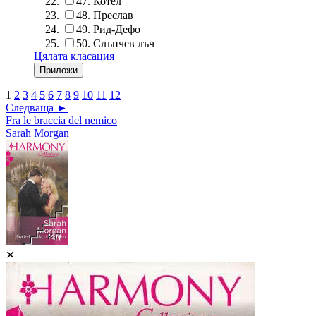
47.
Котел
48.
Преслав
49.
Рид-Дефо
50.
Слънчев лъч
Цялата класация
1
2
3
4
5
6
7
8
9
10
11
12
Следваща ►
Fra le braccia del nemico
Sarah Morgan
✕