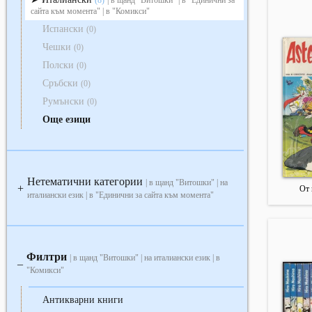
(8)
| в щанд "Витошки" | в "Единични за
сайта към момента" | в "Комикси"
Испански
(0)
Чешки
(0)
Полски
(0)
Сръбски
(0)
Румънски
(0)
Още езици
Нетематични категории
| в щанд "Витошки" | на
+
От 
италиански език | в "Единични за сайта към момента"
Филтри
| в щанд "Витошки" | на италиански език | в
‒
"Комикси"
Антикварни книги