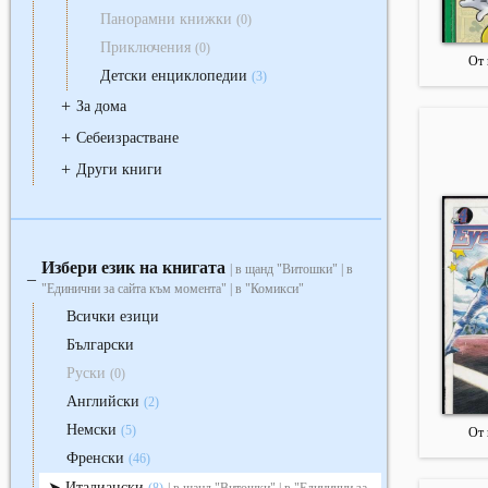
Панорамни книжки
(0)
Приключения
(0)
От 
Детски енциклопедии
(3)
+
За дома
+
Себеизрастване
+
Други книги
Избери език на книгата
| в щанд "Витошки" | в
‒
"Единични за сайта към момента" | в "Комикси"
Всички езици
Български
Руски
(0)
Английски
(2)
Немски
(5)
От 
Френски
(46)
Италиански