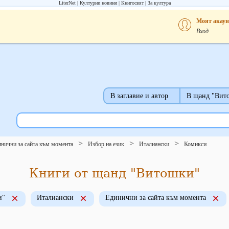
LiterNet
Културни новини
Книгосвят
За култура
Моят акаун
Вход
В заглавие и автор
В щанд "Вит
нични за сайта към момента
Избор на език
Италиански
Комикси
Книги от щанд "Витошки"
и"
Италиански
Единични за сайта към момента