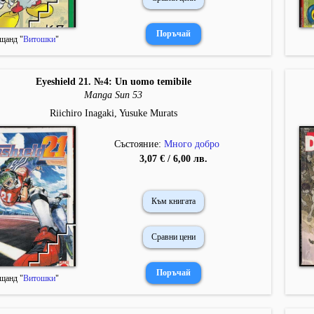
щанд "
Витошки
"
Eyeshield 21. №4: Un uomo temibile
Manga Sun 53
Riichiro Inagaki, Yusuke Murats
Състояние:
Много добро
3,07 € / 6,00 лв.
Към книгата
Сравни цени
щанд "
Витошки
"