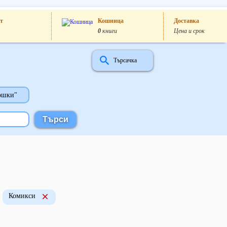
т
Кошница
Доставка
0
книги
Цена и срок
Търсачка
ошки"
Комикси