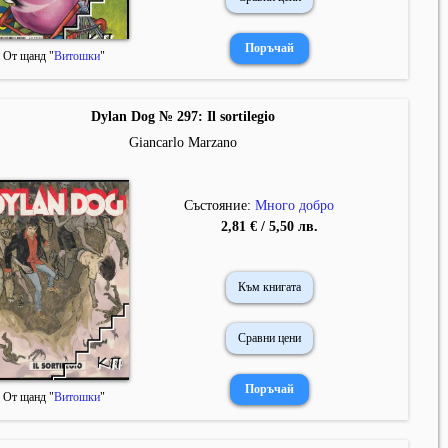
От щанд "
Витошки
"
Dylan Dog № 297: Il sortilegio
Giancarlo Marzano
Състояние:
Много добро
2,81 € / 5,50 лв.
Към книгата
Сравни цени
От щанд "
Витошки
"