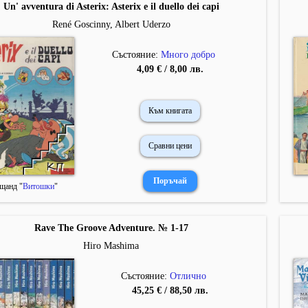
Un' avventura di Asterix: Asterix e il duello dei capi
René Goscinny, Albert Uderzo
Състояние:
Много добро
4,09 € / 8,00 лв.
Към книгата
Сравни цени
щанд "
Витошки
"
Rave The Groove Adventure. № 1-17
Hiro Mashima
Състояние:
Отлично
45,25 € / 88,50 лв.