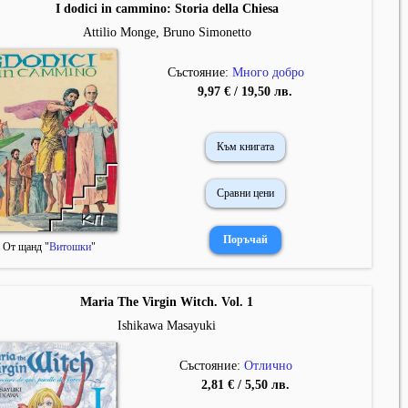
I dodici in cammino: Storia della Chiesa
Attilio Monge, Bruno Simonetto
Състояние:
Много добро
9,97 € / 19,50 лв.
Към книгата
Сравни цени
От щанд "
Витошки
"
Maria The Virgin Witch. Vol. 1
Ishikawa Masayuki
Състояние:
Отлично
2,81 € / 5,50 лв.