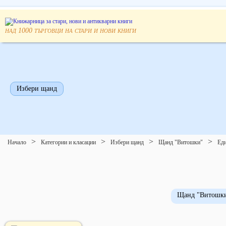
над
търговци на стари и нови книги
1000
Избери щанд
Начало
Категории и класации
Избери щанд
Щанд "Витошки"
Еди
Щанд "Витошк