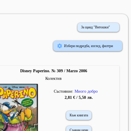
За щанд "Витошки"
Избери подредба, изглед, филтри
Disney Paperino. № 309 / Marzo 2006
Колектив
Състояние:
Много добро
2,81 € / 5,50 лв.
Към книгата
Сравни цени