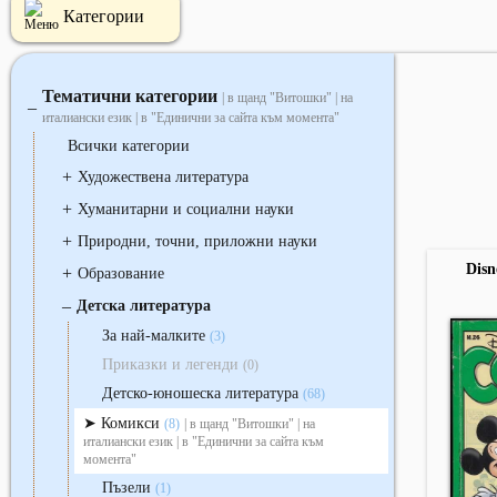
Категории
Тематични категории
| в щанд "Витошки" | на
‒
италиански език | в "Единични за сайта към момента"
Всички категории
+
Художествена литература
+
Хуманитарни и социални науки
+
Природни, точни, приложни науки
Disn
+
Образование
‒
Детска литература
За най-малките
(3)
Приказки и легенди
(0)
Детско-юношеска литература
(68)
Комикси
(8)
| в щанд "Витошки" | на
италиански език | в "Единични за сайта към
момента"
Пъзели
(1)