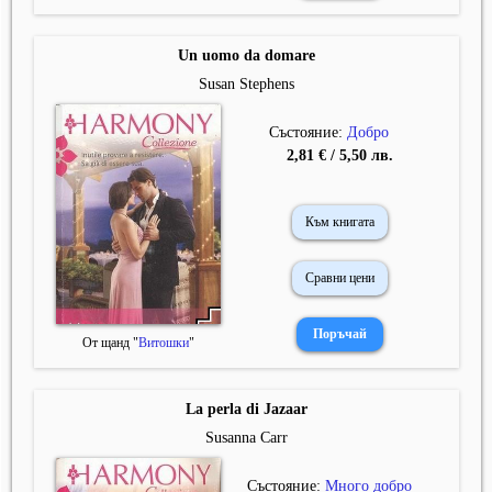
Un uomo da domare
Susan Stephens
Състояние:
Добро
2,81 € / 5,50 лв.
Към книгата
Сравни цени
От щанд "
Витошки
"
La perla di Jazaar
Susanna Carr
Състояние:
Много добро