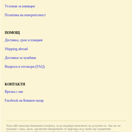
Условия за книжари
Политика на поверителност
ПОМОЩ
Доставка, срок и плащане
Shipping abroad
Доставки за чужбина
Въпроси и отговори (FAQ)
КОНТАКТИ
Връзка с нас
Facebook на Книжен пазар
Този сайт използва бисквитки (cookies), за да подобри качеството на услугите си. Ако не сте
съгласни с това, моля, изключете бисквитките от браузъра си (с което ще ограничите