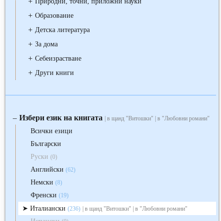
+
Природни, точни, приложни науки
+
Образование
+
Детска литература
+
За дома
+
Себеизрастване
+
Други книги
Избери език на книгата
‒
| в щанд "Витошки" | в "Любовни романи"
Всички езици
Български
Руски
(0)
Английски
(62)
Немски
(8)
Френски
(19)
Италиански
(236)
| в щанд "Витошки" | в "Любовни романи"