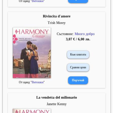
От щанд "
Витошки
"
Rivincita d'amore
Trish Morey
Състояние:
Много добро
3,07 € / 6,00 лв.
Към книгата
Сравни цени
От щанд "
Витошки
"
La vendetta del milionario
Janette Kenny