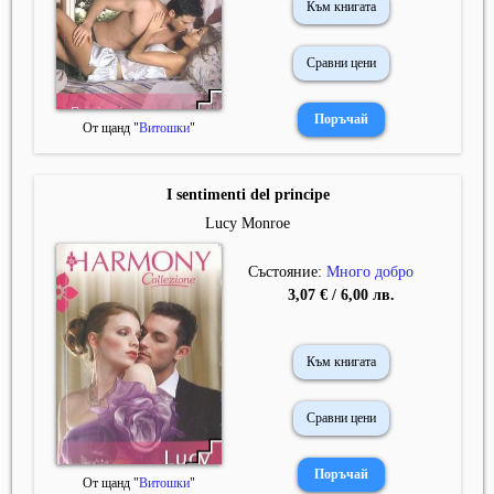
Към книгата
Сравни цени
От щанд "
Витошки
"
I sentimenti del principe
Lucy Monroe
Състояние:
Много добро
3,07 € / 6,00 лв.
Към книгата
Сравни цени
От щанд "
Витошки
"