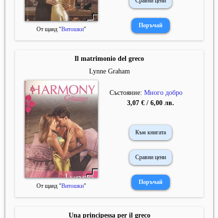
Сравни цени
От щанд "
Витошки
"
Il matrimonio del greco
Lynne Graham
Състояние:
Много добро
3,07 € / 6,00 лв.
Към книгата
Сравни цени
От щанд "
Витошки
"
Una principessa per il greco