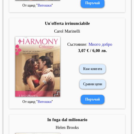
От щанд "
Витошки
"
Un'offerta irrinunciabile
Carol Marinelli
Състояние:
Много добро
3,07 € / 6,00 лв.
Към книгата
Сравни цени
От щанд "
Витошки
"
In fuga dal milionario
Helen Brooks