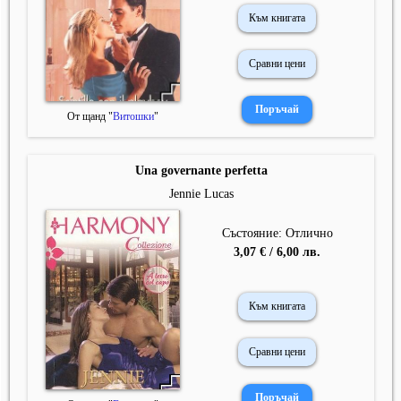
Към книгата
Сравни цени
От щанд "
Витошки
"
Una governante perfetta
Jennie Lucas
Състояние: Отлично
3,07 € / 6,00 лв.
Към книгата
Сравни цени