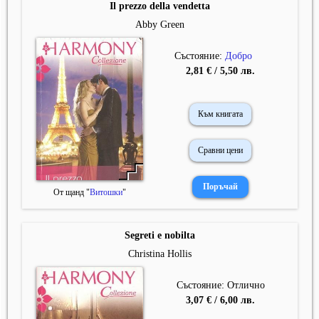
Il prezzo della vendetta
Abby Green
Състояние:
Добро
2,81 € / 5,50 лв.
Към книгата
Сравни цени
От щанд "
Витошки
"
Segreti e nobilta
Christina Hollis
Състояние: Отлично
3,07 € / 6,00 лв.