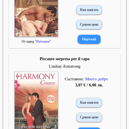
Към книгата
Сравни цени
От щанд "
Витошки
"
Piccante sorpresa per il capo
Lindsay Armstrong
Състояние:
Много добро
3,07 € / 6,00 лв.
Към книгата
Сравни цени