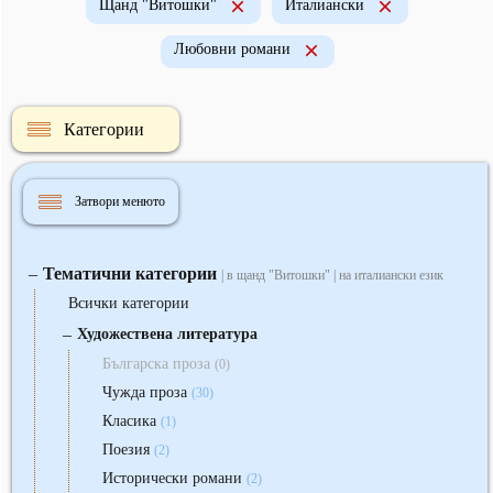
Щанд "Витошки"
Италиански
Любовни романи
Категории
Затвори менюто
Тематични категории
‒
| в щанд "Витошки" | на италиански език
Всички категории
‒
Художествена литература
Българска проза
(0)
Чужда проза
(30)
Класика
(1)
Поезия
(2)
Исторически романи
(2)