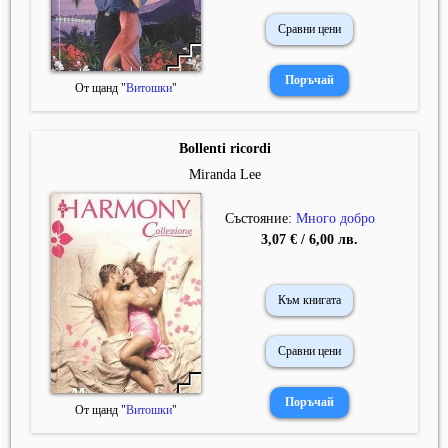
Сравни цени
От щанд "
Витошки
"
Bollenti ricordi
Miranda Lee
Състояние:
Много добро
3,07 € / 6,00 лв.
Към книгата
Сравни цени
От щанд "
Витошки
"