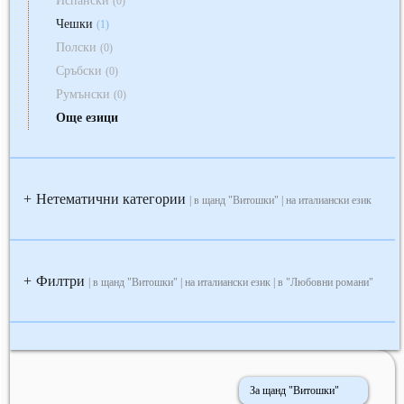
Испански
(0)
Чешки
(1)
Полски
(0)
Сръбски
(0)
Румънски
(0)
Още езици
Нетематични категории
+
| в щанд "Витошки" | на италиански език
Филтри
+
| в щанд "Витошки" | на италиански език | в "Любовни романи"
За щанд "Витошки"