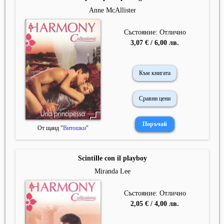
Anne McAllister
Състояние: Отлично
3,07 € / 6,00 лв.
Към книгата
Сравни цени
От щанд "
Витошки
"
Scintille con il playboy
Miranda Lee
Състояние: Отлично
2,05 € / 4,00 лв.