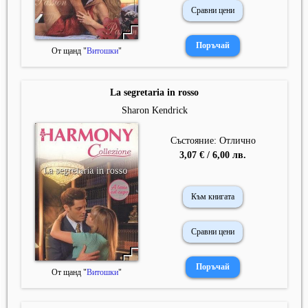
Сравни цени
От щанд "
Витошки
"
La segretaria in rosso
Sharon Kendrick
Състояние: Отлично
3,07 € / 6,00 лв.
Към книгата
Сравни цени
От щанд "
Витошки
"