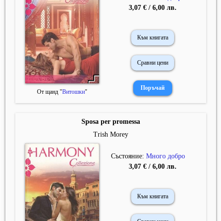
3,07 € / 6,00 лв.
Към книгата
Сравни цени
От щанд "
Витошки
"
Sposa per promessa
Trish Morey
Състояние:
Много добро
3,07 € / 6,00 лв.
Към книгата