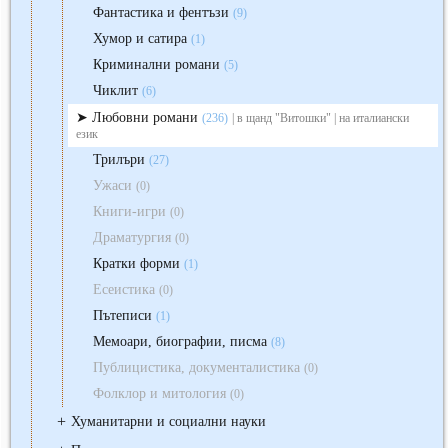
Фантастика и фентъзи
(9)
Хумор и сатира
(1)
Криминални романи
(5)
Чиклит
(6)
Любовни романи
(236)
| в щанд "Витошки" | на италиански
език
Трилъри
(27)
Ужаси
(0)
Книги-игри
(0)
Драматургия
(0)
Кратки форми
(1)
Есеистика
(0)
Пътеписи
(1)
Мемоари, биографии, писма
(8)
Публицистика, документалистика
(0)
Фолклор и митология
(0)
+
Хуманитарни и социални науки