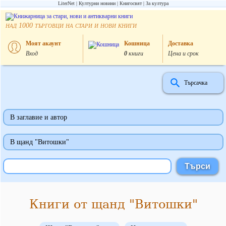
LiterNet
Културни новини
Книгосвят
За култура
над
търговци на стари и нови книги
1000
Моят акаунт
Кошница
Доставка
Вход
0
книги
Цена и срок
Търсачка
В заглавие и автор
В щанд "Витошки"
Книги от щанд "Витошки"