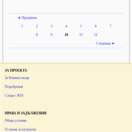
◄ Предишна
1
2
3
4
5
6
7
8
9
10
11
12
Следваща ►
ЗА ПРОЕКТА
За Книжен пазар
Подобрения
Следи с RSS
ПРАВА И ЗАДЪЛЖЕНИЯ
Общи условия
Условия за купувачи