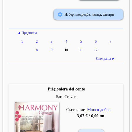
Избери подредба, изглед, филтри
◄ Предишна
1
2
3
4
5
6
7
8
9
10
11
12
Следваща ►
Prigioniera del conte
Sara Craven
Състояние:
Много добро
3,07 € / 6,00 лв.