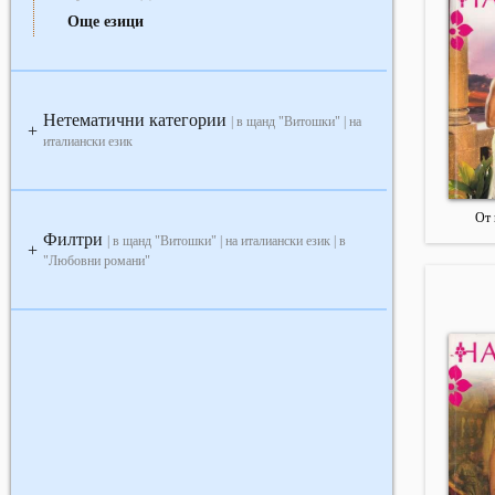
Още езици
Нетематични категории
| в щанд "Витошки" | на
+
италиански език
От 
Филтри
| в щанд "Витошки" | на италиански език | в
+
"Любовни романи"