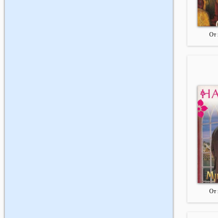
От 
От 