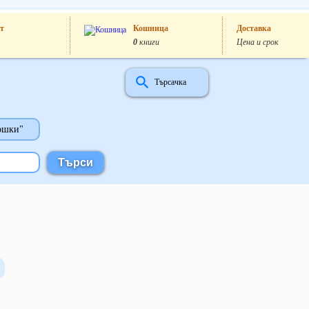
т
Кошница
Доставка
0
книги
Цена и срок
Търсачка
ошки"