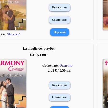
Към книгата
Сравни цени
щанд "
Витошки
"
La moglie del playboy
Kathryn Ross
Състояние:
Отлично
2,81 € / 5,50 лв.
Към книгата
Сравни цени