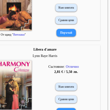
Към книгата
Сравни цени
От щанд "
Витошки
"
Libera d'amare
Lynn Raye Harris
Състояние:
Отлично
2,81 € / 5,50 лв.
Към книгата
Сравни цени