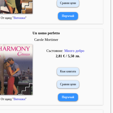
Сравни цени
От щанд "
Витошки
"
Un uomo perfetto
Carole Mortimer
Състояние:
Много добро
2,81 € / 5,50 лв.
Към книгата
Сравни цени
От щанд "
Витошки
"