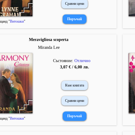
Сравни цени
щанд "
Витошки
"
Meravigliosa scoperta
Miranda Lee
Състояние:
Отлично
3,07 € / 6,00 лв.
Към книгата
Сравни цени
щанд "
Витошки
"