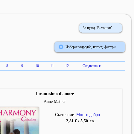
За щанд "Витошки"
Избери подредба, изглед, филтри
8
9
10
11
12
Следваща ►
Incantesimo d'amore
Anne Mather
Състояние:
Много добро
2,81 € / 5,50 лв.