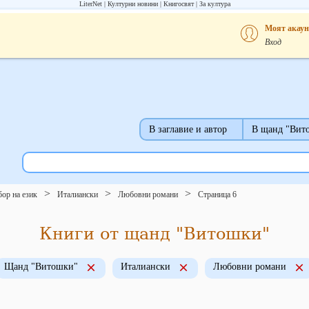
LiterNet
Културни новини
Книгосвят
За култура
Моят акаун
Вход
В заглавие и автор
В щанд "Вит
ор на език
Италиански
Любовни романи
Страница 6
Книги от щанд "Витошки"
Щанд "Витошки"
Италиански
Любовни романи