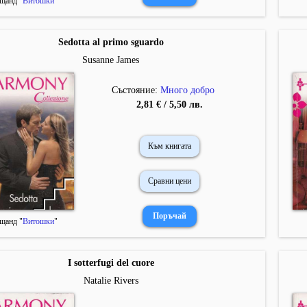
щанд "
Витошки
"
Sedotta al primo sguardo
Susanne James
Състояние:
Много добро
2,81 € / 5,50 лв.
Към книгата
Сравни цени
щанд "
Витошки
"
I sotterfugi del cuore
Natalie Rivers