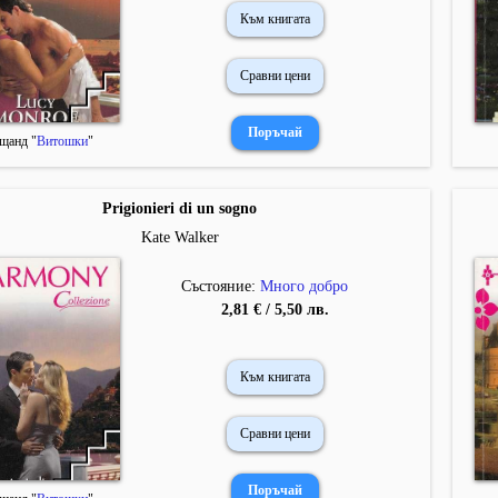
Към книгата
Сравни цени
щанд "
Витошки
"
Prigionieri di un sogno
Kate Walker
Състояние:
Много добро
2,81 € / 5,50 лв.
Към книгата
Сравни цени