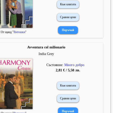
Към книгата
Сравни цени
От щанд "
Витошки
"
Avventura col milionario
India Grey
Състояние:
Много добро
2,81 € / 5,50 лв.
Към книгата
Сравни цени