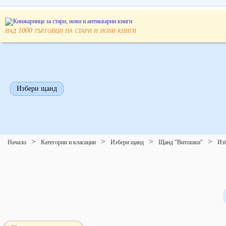
над
търговци на стари и нови книги
1000
Избери щанд
Начало
Категории и класации
Избери щанд
Щанд "Витошки"
Изб