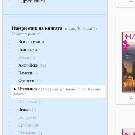
От 
+
Други книги
Избери език на книгата
| в щанд "Витошки" | в
‒
"Любовни романи"
Всички езици
Български
Руски
(0)
Английски
(62)
Немски
(8)
Френски
(19)
Италиански
(236)
| в щанд "Витошки" | в "Любовни
романи"
От 
Испански
(0)
Чешки
(1)
Полски
(0)
Сръбски
(0)
Румънски
(0)