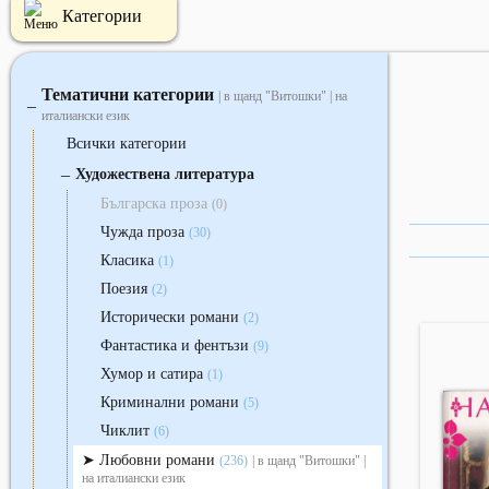
Категории
Тематични категории
| в щанд "Витошки" | на
‒
италиански език
Всички категории
‒
Художествена литература
Българска проза
(0)
Чужда проза
(30)
Класика
(1)
Поезия
(2)
Исторически романи
(2)
Фантастика и фентъзи
(9)
Хумор и сатира
(1)
Криминални романи
(5)
Чиклит
(6)
Любовни романи
(236)
| в щанд "Витошки" |
на италиански език