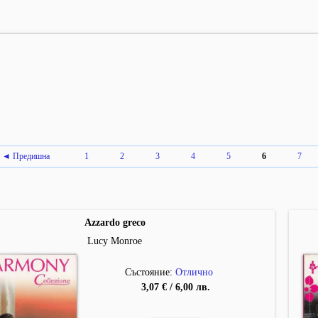
◄ Предишна
1
2
3
4
5
6
7
Azzardo greco
Lucy Monroe
Състояние:
Отлично
3,07 € / 6,00 лв.