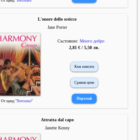
От щанд "
Витошки
"
L'onore dello sceicco
Jane Porter
Състояние:
Много добро
2,81 € / 5,50 лв.
Към книгата
Сравни цени
От щанд "
Витошки
"
Attratta dal capo
Janette Kenny