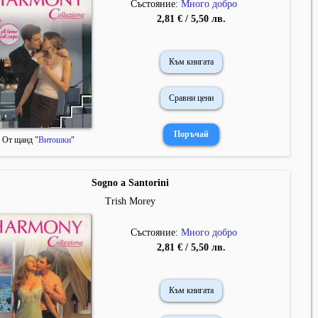
Състояние:
Много добро
2,81 € / 5,50 лв.
Към книгата
Сравни цени
От щанд "
Витошки
"
Sogno a Santorini
Trish Morey
Състояние:
Много добро
2,81 € / 5,50 лв.
Към книгата