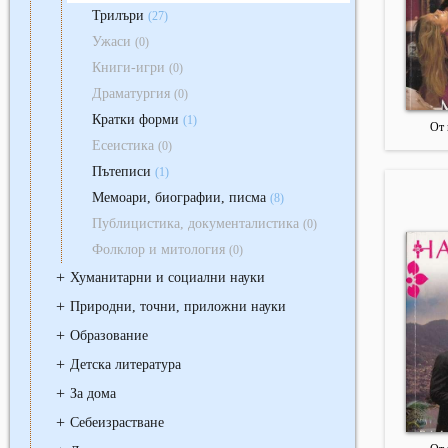
Трилъри
(27)
Ужаси
(0)
Книги-игри
(0)
Драматургия
(0)
Кратки форми
(1)
От 
Есеистика
(0)
Пътеписи
(1)
Мемоари, биографии, писма
(8)
Публицистика, документалистика
(0)
Фолклор и митология
(0)
+
Хуманитарни и социални науки
+
Природни, точни, приложни науки
+
Образование
+
Детска литература
+
За дома
+
Себеизрастване